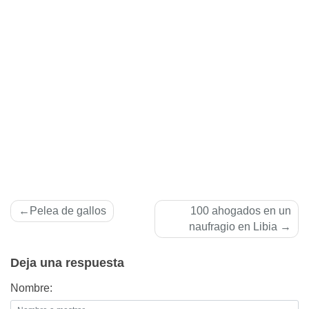
Navegación
Pelea de gallos
100 ahogados en un
de
naufragio en Libia
entradas
Deja una respuesta
Nombre: