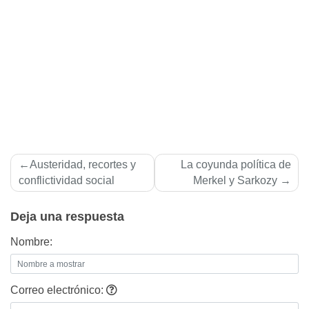
Navegación
Austeridad, recortes y
La coyunda polí­tica de
de
conflictividad social
Merkel y Sarkozy
entradas
Deja una respuesta
Nombre:
Correo electrónico: