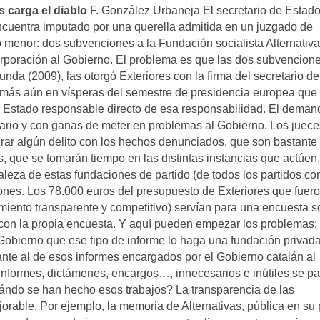
 carga el diablo
F. González Urbaneja El secretario de Estad
cuentra imputado por una querella admitida en un juzgado de
 menor: dos subvenciones a la Fundación socialista Alternativa
orporación al Gobierno. El problema es que las dos subvencione
nda (2009), las otorgó Exteriores con la firma del secretario de
más aún en vísperas del semestre de presidencia europea que
e Estado responsable directo de esa responsabilidad. El deman
trario y con ganas de meter en problemas al Gobierno. Los juece
urar algún delito con los hechos denunciados, que son bastante
s, que se tomarán tiempo en las distintas instancias que actúen,
leza de estas fundaciones de partido (de todos los partidos co
iones. Los 78.000 euros del presupuesto de Exteriores que fuer
ento transparente y competitivo) servían para una encuesta s
con la propia encuesta. Y aquí pueden empezar los problemas:
 Gobierno que ese tipo de informe lo haga una fundación privada
ante al de esos informes encargados por el Gobierno catalán al
informes, dictámenes, encargos…, innecesarios e inútiles se p
uándo se han hecho esos trabajos? La transparencia de las
orable. Por ejemplo, la memoria de Alternativas, pública en su