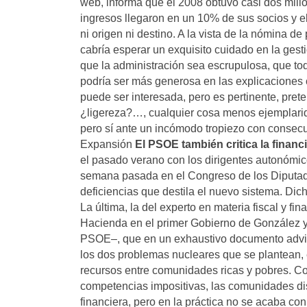
web, informa que el 2008 obtuvo casi dos mill
ingresos llegaron en un 10% de sus socios y el
ni origen ni destino. A la vista de la nómina 
cabría esperar un exquisito cuidado en la gest
que la administración sea escrupulosa, que to
podría ser más generosa en las explicaciones
puede ser interesada, pero es pertinente, prete
¿ligereza?…, cualquier cosa menos ejemplarid
pero sí ante un incómodo tropiezo con consec
Expansión
El PSOE también critica la financ
el pasado verano con los dirigentes autonómico
semana pasada en el Congreso de los Diputados
deficiencias que destila el nuevo sistema. Dicha
La última, la del experto en materia fiscal y f
Hacienda en el primer Gobierno de González y 
PSOE–, que en un exhaustivo documento advie
los dos problemas nucleares que se plantean, es
recursos entre comunidades ricas y pobres. Co
competencias impositivas, las comunidades di
financiera, pero en la práctica no se acaba co