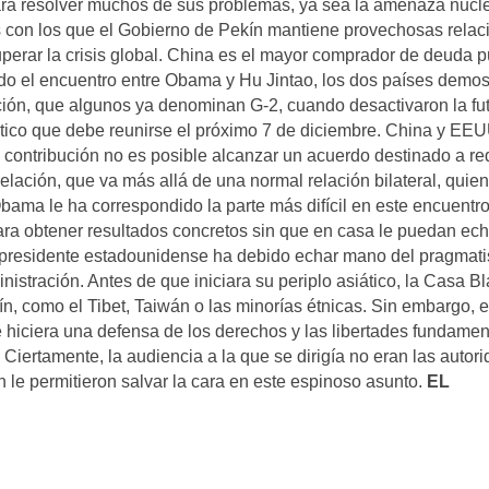
ra resolver muchos de sus problemas, ya sea la amenaza nucl
s con los que el Gobierno de Pekín mantiene provechosas relac
superar la crisis global. China es el mayor comprador de deuda p
ado el encuentro entre Obama y Hu Jintao, los dos países demos
ación, que algunos ya denominan G-2, cuando desactivaron la fu
ico que debe reunirse el próximo 7 de diciembre. China y EE
contribución no es posible alcanzar un acuerdo destinado a re
elación, que va más allá de una normal relación bilateral, quie
bama le ha correspondido la parte más difícil en este encuentr
para obtener resultados concretos sin que en casa le puedan ech
l presidente estadounidense ha debido echar mano del pragmat
nistración. Antes de que iniciara su periplo asiático, la Casa B
, como el Tibet, Taiwán o las minorías étnicas. Sin embargo, e
hiciera una defensa de los derechos y las libertades fundamen
. Ciertamente, la audiencia a la que se dirigía no eran las autor
 le permitieron salvar la cara en este espinoso asunto.
EL