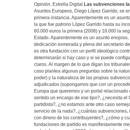
Opinión. Estrella Digital
Las subvenciones las
Asuntos Europeos, Diego López Garrido, se en
primera instancia. Aparentemente es un asunto
la que fue patrono López Garrido hasta su inc
60.000 euros la primera (2008) y 18.000 la segu
Estado. Aparentemente es un asunto enojoso, 
dedicación esmerada y plena del secretario d
es otra fundación con un perfil ideológico con
determinarán si hay caso y si se puede config
claros. Al margen de lo que digan los tribunale
caso plantea algunas preguntas sobre la natura
poder) y la naturaleza de las propias subvenc
adjudicados (supongamos que con un procedimi
Europa que queremos y un portal relacionado 
sentido un encargo de ese tipo?, ¿necesita el
partidista?, ¿no estamos ante otro caso semej
servicio de la nada?, ¿cuántas subvenciones, 
con dinero de los contribuyentes?, ¿cómo y c
fundaciones de partido es manifiestamente mej