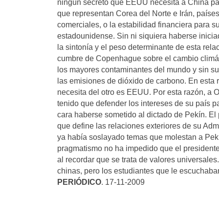
ningún secreto que EEUU necesita a China pa
que representan Corea del Norte e Irán, paíse
comerciales, o la estabilidad financiera para 
estadounidense. Sin ni siquiera haberse inici
la sintonía y el peso determinante de esta rel
cumbre de Copenhague sobre el cambio climát
los mayores contaminantes del mundo y sin su 
las emisiones de dióxido de carbono. En esta r
necesita del otro es EEUU. Por esta razón, a O
tenido que defender los intereses de su país 
cara haberse sometido al dictado de Pekín. E
que define las relaciones exteriores de su Admi
ya había soslayado temas que molestan a Pekín
pragmatismo no ha impedido que el presidente 
al recordar que se trata de valores universales
chinas, pero los estudiantes que le escuchaban
PERIÓDICO
. 17-11-2009