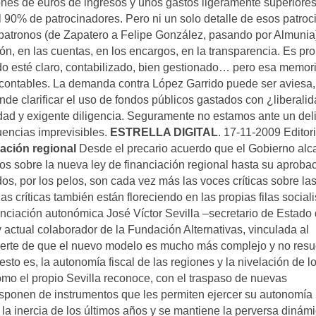
ones de euros de ingresos y unos gastos ligeramente superiores
 90% de patrocinadores. Pero ni un solo detalle de esos patroci
de patronos (de Zapatero a Felipe González, pasando por Almunia
ión, en las cuentas, en los encargos, en la transparencia. Es pr
do esté claro, contabilizado, bien gestionado… pero esa memor
 contables. La demanda contra López Garrido puede ser aviesa,
nde clarificar el uso de fondos públicos gastados con ¿liberalid
ad y exigente diligencia. Seguramente no estamos ante un deli
uencias imprevisibles.
ESTRELLA DIGITAL
. 17-11-2009 Editori
iación regional
Desde el precario acuerdo que el Gobierno al
s sobre la nueva ley de financiación regional hasta su aprobac
, por los pelos, son cada vez más las voces críticas sobre la
s críticas también están floreciendo en las propias filas sociali
inanciación autonómica José Víctor Sevilla –secretario de Estado
actual colaborador de la Fundación Alternativas, vinculada al
rte de que el nuevo modelo es mucho más complejo y no resu
to es, la autonomía fiscal de las regiones y la nivelación de l
mo el propio Sevilla reconoce, con el traspaso de nuevas
sponen de instrumentos que les permiten ejercer su autonomía
n la inercia de los últimos años y se mantiene la perversa dinám