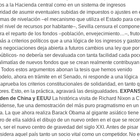
os a la Hacienda central como en un sistema de ingresos
aridad de asumir eventuales subidas de impuestos o ajustes en 
mas de nivelación –el mecanismo que utiliza el Estado para cer
el nivel de recursos por habitante–, Sevilla censura el compone
ra el reparto de los fondos –población, envejecimiento…–, fruto
a criterios políticos que a una lógica de los ingresos y gasto
as negociaciones deja abierta a futuros cambios una ley que por
 públicos- no debería ser devaluada con tanta facilidad cada poc
galimatías de nuevos fondos que se crean realmente contribuyan
l. Todos estos argumentos abonan la tesis que hemos venido
elo, ahora en trámite en el Senado, ni responde a una lógica
 aprueba los criterios constitucionales de solidaridad, en tanto 
bres. Esto, en la práctica, agravará las desigualdades.
EXPANS
rden de China y EEUU
La histórica visita de Richard Nixon a 
nidense, fue una demostración del más puro pragmatismo en un
a. La que ahora realiza Barack Obama al gigante asiático tiene
ro de ella saldrá el dibujo de un nuevo orden en el que se reco
o, ser el nuevo centro de gravedad del siglo XXI. Antes de pisar
nsidera aquel país tanto un socio vital como un competidor. No e