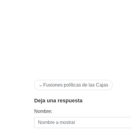
Navegación
Fusiones polí­ticas de las Cajas
de
entradas
Deja una respuesta
Nombre: