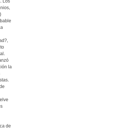
. Los
nios,
)
obable
ia
ad?,
to
al.
canzó
ión la
s
stas.
 de
elve
os
ica de