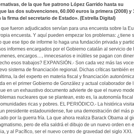
rnativas, de la que fue patrono López Garrido hasta su
que las dos subvenciones, 60.000 euros la primera (2008) y 
la firma del secretario de Estado». (Estrella Digital)
s que fueron adjudicados servían para una encuesta sobre la E
propia encuesta. Y aquí pueden empezar los problemas: ¿tiene 
 que ese tipo de informe lo haga una fundación privada y partid
os informes encargados por el Gobierno catalán al servicio de 
ámenes, encargos…, innecesarios e inútiles se pagan con dine
hecho esos trabajos? EXPANSIÓN.- Son cada vez más las voce
nuevo sistema de financiación regional. Dichas críticas también e
 última, la del experto en materia fiscal y financiación autonómic
nda en el primer Gobierno de González y actual colaborador de 
que en un exhaustivo documento advierte de que el nuevo mode
lemas nucleares que se plantean, esto es, la autonomía fiscal
 comunidades ricas y pobres. EL PERIÓDICO.- La histórica visit
 un presidente estadounidense, fue una demostración del más p
do por la guerra fría. La que ahora realiza Barack Obama al g
ragmatismo, pero de ella saldrá el dibujo de un nuevo orden en 
, y al Pacífico, ser el nuevo centro de gravedad del siglo XXI.