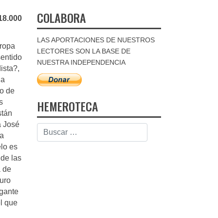
COLABORA
18.000
LAS APORTACIONES DE NUESTROS
uropa
LECTORES SON LA BASE DE
sentido
NUESTRA INDEPENDENCIA
ista?,
la
ro de
HEMEROTECA
s
stán
a José
la
lo es
 de las
a de
uro
igante
el que