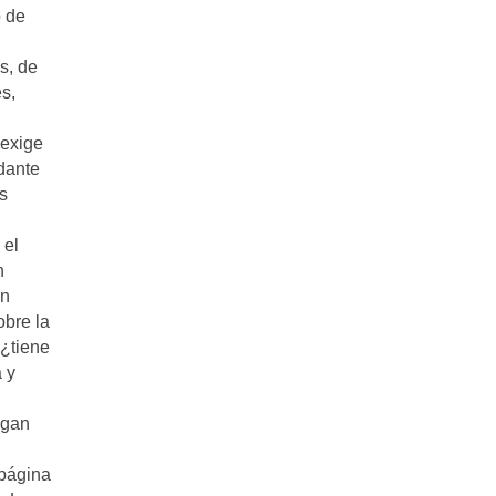
o de
s, de
s,
 exige
dante
s
 el
n
on
obre la
 ¿tiene
 y
agan
 página