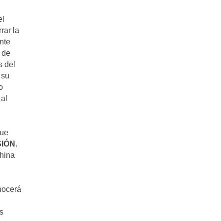
el
rar la
nte
 de
s del
 su
o
 al
que
IÓN
.
China
nocerá
s