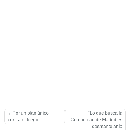
Navegación
Por un plan único
“Lo que busca la
de
contra el fuego
Comunidad de Madrid es
desmantelar la
entradas