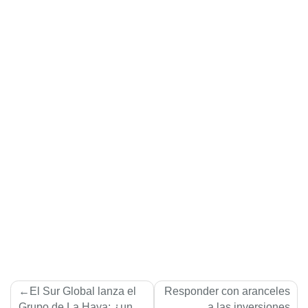
Navegación
El Sur Global lanza el
Responder con aranceles
Grupo de La Haya: ¿un
a las inversiones