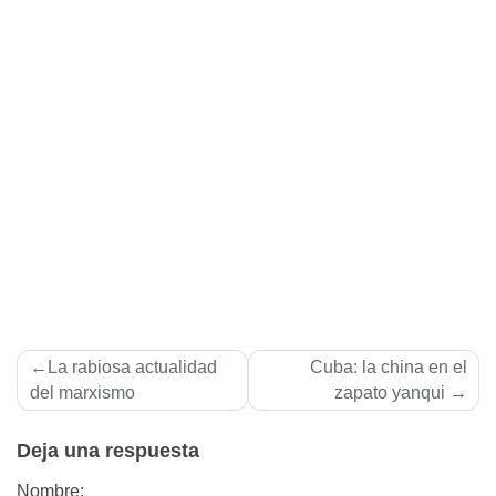
Navegación
La rabiosa actualidad
Cuba: la china en el
de
del marxismo
zapato yanqui
entradas
Deja una respuesta
Nombre: