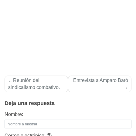
Navegación
Reunión del
Entrevista a Amparo Baró
de
sindicalismo combativo.
entradas
Deja una respuesta
Nombre:
Correo electrónico: