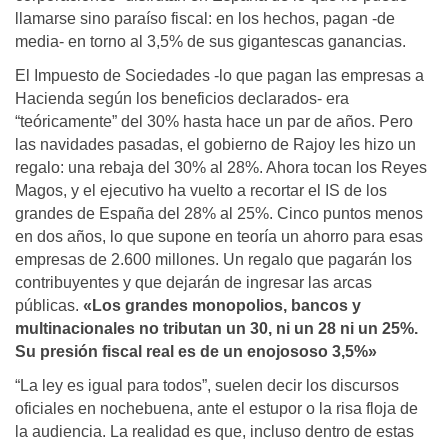
llamarse sino paraíso fiscal: en los hechos, pagan -de
media- en torno al 3,5% de sus gigantes­cas ganancias.
El Impuesto de Sociedades -lo que pagan las empresas a
Hacienda según los beneficios declarados- era
“teóricamente” del 30% hasta hace un par de años. Pero
las navidades pasadas, el gobierno de Rajoy les hizo un
regalo: una rebaja del 30% al 28%. Ahora tocan los Reyes
Magos, y el ejecutivo ha vuelto a recortar el IS de los
grandes de España del 28% al 25%. Cinco puntos menos
en dos años, lo que supone en teoría un ahorro para esas
empresas de 2.600 millones. Un regalo que pagarán los
con­tribuyentes y que dejarán de in­gresar las arcas
públicas.
«Los grandes monopolios, bancos y
multinacionales no tributan un 30, ni un 28 ni un 25%.
Su presión fiscal real es de un enojososo 3,5%»
“La ley es igual para todos”, suelen decir los discursos
oficia­les en nochebuena, ante el estu­por o la risa floja de
la audiencia. La realidad es que, incluso den­tro de estas