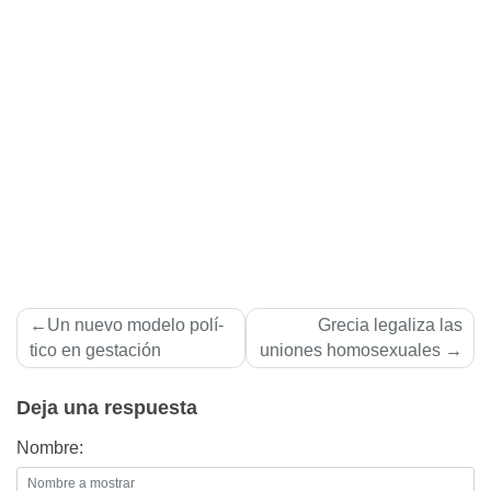
Navegación
Un nuevo modelo polí­
Grecia legaliza las
de
tico en gestación
uniones homosexuales
entradas
Deja una respuesta
Nombre: