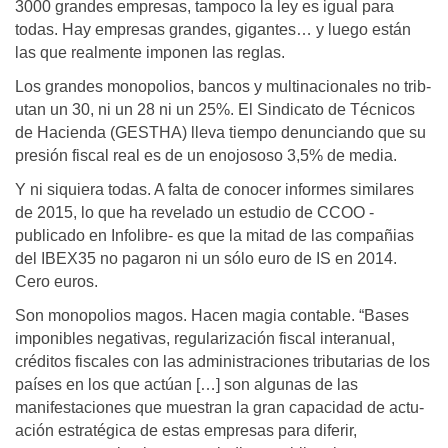
3000 grandes empre­sas, tampoco la ley es igual para
todas. Hay empresas grandes, gigantes… y luego están
las que realmente imponen las reglas.
Los grandes monopolios, bancos y multinacionales no trib­
utan un 30, ni un 28 ni un 25%. El Sindicato de Técnicos
de Ha­cienda (GESTHA) lleva tiempo denunciando que su
presión fis­cal real es de un enojososo 3,5% de media.
Y ni siquiera todas. A falta de conocer informes similares
de 2015, lo que ha revelado un estudio de CCOO -
publicado en Infolibre- es que la mitad de las compañias
del IBEX35 no paga­ron ni un sólo euro de IS en 2014.
Cero euros.
Son monopolios magos. Hacen magia contable. “Bases
imponibles negativas, regular­ización fiscal interanual,
créditos fiscales con las administraciones tributarias de los
países en los que actúan […] son algunas de las
manifestaciones que mues­tran la gran capacidad de actu­
ación estratégica de estas em­presas para diferir,