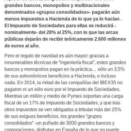
grandes ban­cos, monopolios y multinaciona­les
denominados «grupos con­solidados»- pagarán aún
menos impuestos a Hacienda de lo que ya lo hací­an .
El Impuesto de So­ciedades para ellas se reducirá -
nominalmente- del 28% al 25%, con lo que las arcas
públicas dejarán de recibir teóricamente 2.600 millones
de euros al año.
Pero el regalo de navidad es aún mayor: gracias a
innumerables técnicas de “ingeniería fiscal”, estos grandes
bancos y monop­olios pagan en la práctica… sólo un 3,5%
de sus astronómicos beneficios a Hacienda, o incluso
nada. En 2014, la mitad de las compañías del IBEX35 no
pa­garon ni un sólo euro por el Im­puesto de Sociedades.
Mientras un millón y medio de Pymes soportan una carga
fiscal de un 17% de Impuesto de Sociedades, y que tras
otros impuestos se ven obligados a tributar más del 25%
de sus exiguos beneficios, los grandes “grupos
consolidados” -un puñado de 3000 grandes ban­cos y
corporaciones- disfrutan en España de lo que no puede