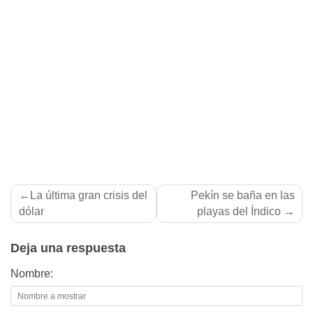
Navegación
La última gran crisis del
Pekí­n se baña en las
de
dólar
playas del Índico
entradas
Deja una respuesta
Nombre: