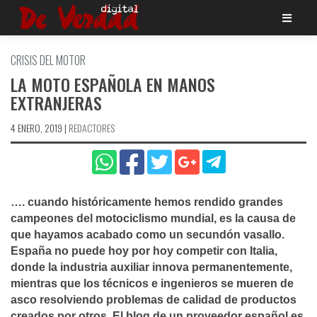
Saltar
al
contenido
CRISIS DEL MOTOR
LA MOTO ESPAÑOLA EN MANOS
EXTRANJERAS
4 ENERO, 2019
|
REDACTORES
…. cuando históricamente hemos rendido grandes
campeones del motociclismo mundial, es la causa de
que hayamos acabado como un secundón vasallo.
España no puede hoy por hoy competir con Italia,
donde la industria auxiliar innova permanentemente,
mientras que los técnicos e ingenieros se mueren de
asco resolviendo problemas de calidad de productos
creados por otros. El blog de un proveedor español es