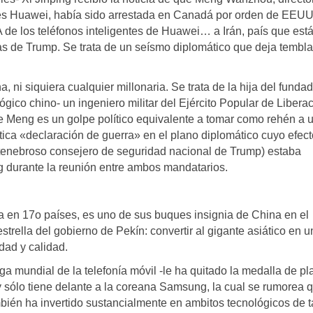
ones Huawei, había sido arrestada en Canadá por orden de EEUU
 los teléfonos inteligentes de Huawei… a Irán, país que está
as de Trump. Se trata de un seísmo diplomático que deja tembl
 ni siquiera cualquier millonaria. Se trata de la hija del funda
ógico chino- un ingeniero militar del Ejército Popular de Liberac
Meng es un golpe político equivalente a tomar como rehén a 
ntica «declaración de guerra» en el plano diplomático cuyo efect
 tenebroso consejero de seguridad nacional de Trump) estaba
g durante la reunión entre ambos mandatarios.
 en 17o países, es uno de sus buques insignia de China en el
trella del gobierno de Pekín: convertir al gigante asiático en u
idad y calidad.
ga mundial de la telefonía móvil -le ha quitado la medalla de pla
 sólo tiene delante a la coreana Samsung, la cual se rumorea 
ién ha invertido sustancialmente en ambitos tecnológicos de t