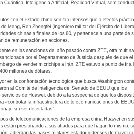
Cuántica, Inteligencia Artificial, Realidad Virtual, semiconduc
los con el Estado chino son tan intensos que a efectos práctic
de Meng, Ren Zhengfei (ingeniero militar del Ejército de Liber
ridades chinas a finales de los 80, y pertenece a una parte de 
an de remuneración en acciones.
ente en las sanciones del año pasado contra ZTE, otra multina
sancionada por el Departamento de Justicia después de que el
bargo de vender micrichips a Irán. ZTE estuvo a punto de ir a 
.400 millones de dólares.
yor en la confrontación tecnológica que busca Washington cont
ijeron al Comité de Inteligencia del Senado de EEUU que los
servicios de Huawei, debido a la sospecha de que los disposit
ra «controlar la infraestructura de telecomunicaciones de EEUU
ionaje sin ser detectadas”.
ipos de telecomunicaciones de la empresa china Huawei en su
des están presionando a sus aliados para que hagan lo mismo, s
apón, albergan las bases militares estadounidenses de mayor r