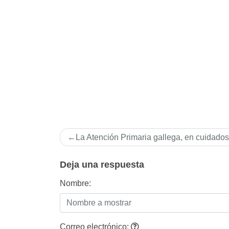
Navegación
La Atención Primaria gallega, en cuidados 
de
entradas
Deja una respuesta
Nombre:
Correo electrónico: