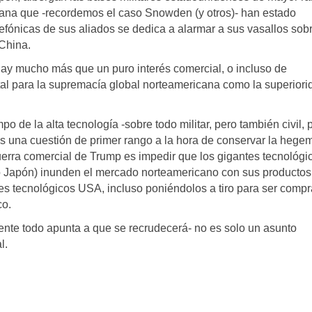
cana que -recordemos el caso Snowden (y otros)- han estado
fónicas de sus aliados se dedica a alarmar a sus vasallos sobr
 China.
hay mucho más que un puro interés comercial, o incluso de
ital para la supremacía global norteamericana como la superiori
de la alta tecnología -sobre todo militar, pero también civil, 
s una cuestión de primer rango a la hora de conservar la hege
uerra comercial de Trump es impedir que los gigantes tecnológi
 o Japón) inunden el mercado norteamericano con sus productos
tes tecnológicos USA, incluso poniéndolos a tiro para ser comp
co.
idente todo apunta a que se recrudecerá- no es solo un asunto
l.