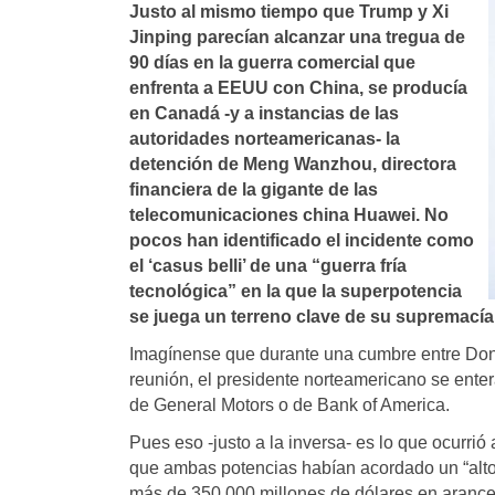
Justo al mismo tiempo que Trump y Xi
Jinping parecían alcanzar una tregua de
90 días en la guerra comercial que
enfrenta a EEUU con China, se producía
en Canadá -y a instancias de las
autoridades norteamericanas- la
detención de Meng Wanzhou, directora
financiera de la gigante de las
telecomunicaciones china Huawei. No
pocos han identificado el incidente como
el ‘casus belli’ de una “guerra fría
tecnológica” en la que la superpotencia
se juega un terreno clave de su supremacía
Imagínense que durante una cumbre entre Don
reunión, el presidente norteamericano se enter
de General Motors o de Bank of America.
Pues eso -justo a la inversa- es lo que ocurrió 
que ambas potencias habían acordado un “alto
más de 350.000 millones de dólares en arancel