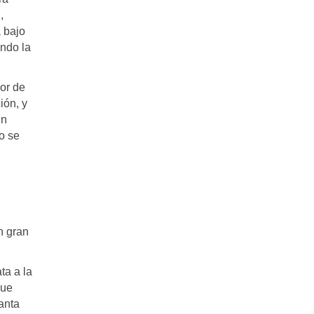
,
 bajo
ando la
dor de
ión, y
un
o se
n gran
ta a la
que
anta