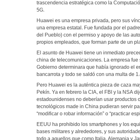
trascendencia estratégica como la Computación 
5G.
Huawei es una empresa privada, pero sus víncu
una empresa estatal. Fue fundada por el padre 
del Pueblo) con el permiso y apoyo de las auto
propios empleados, que forman parte de un pl
El asunto de Huawei tiene un inmediato preced
china de telecomunicaciones. La empresa fue 
Gobierno determinara que había ignorado el em
bancarrota y todo se saldó con una multa de 1
Pero Huawei es la auténtica pieza de caza ma
Pekín. Ya en febrero la CIA, el FBI y la NSA d
estadounidenses no deberían usar productos o 
tecnológicos made in China pudieran servir pa
“modificar o robar información” o “practicar esp
EEUU ha prohibido los smartphones y los equ
bases militares y alrededores, y sus autorida
todo a aquellos que como Italia, Alemania y J