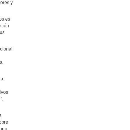
tores y
os es
ación
sus
cional
la
ra
ivos
”,
s
obre
ango