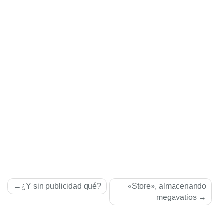
Navegación
¿Y sin publicidad qué?
«Store», almacenando
de
megavatios
entradas