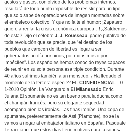
gestos y gastos, con olvido de los problemas internos,
resultará de todo punto imposible de resistir para un tipo
que solo sabe de operaciones de imagen montadas sobre
el embeleco colectivo. Y que no falte el humor: ¡Zapatero
quiere arreglar la crisis económica europea…! ¿Saldremos
de esta? Dijo el célebre
J. J. Rousseau
, padre putativo de
toda revolución que se precie, que “el destino de los
pueblos que carecen de libertad es llegar a ser
gobernados un día por niños, por monstruos o por
imbéciles”. Los españoles hemos conocido reyes capaces
de reunir en su sola persona esa triple condición. Durante
40 años sufrimos también a un monstruo. ¿Ha llegado el
momento de la tercera especie?
EL CONFIDENCIAL
. 10-
1-2010 Opinión. La Vanguardia
El Milanesado
Enric
Juiana El spumante no es tan bueno para la ducha como
el champán francés, pero su elegante sequedad
acompaña bien las ironías. Las finas ironías. Una copa de
spumante, preferentemente de Asti (Piamonte), no se la
vamos a negar al embajador italiano en España, Pasquale
Terracciano, que estos días tiene motivos para la sonrisa –