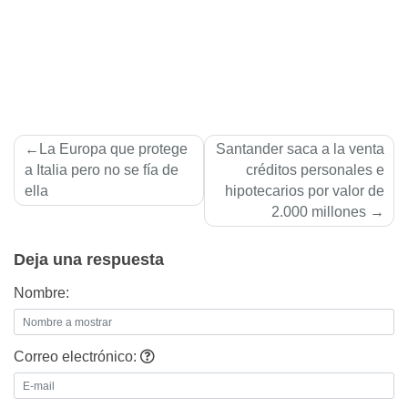
Navegación
La Europa que protege
Santander saca a la venta
de
a Italia pero no se fí­a de
créditos personales e
ella
hipotecarios por valor de
entradas
2.000 millones
Deja una respuesta
Nombre:
Correo electrónico: