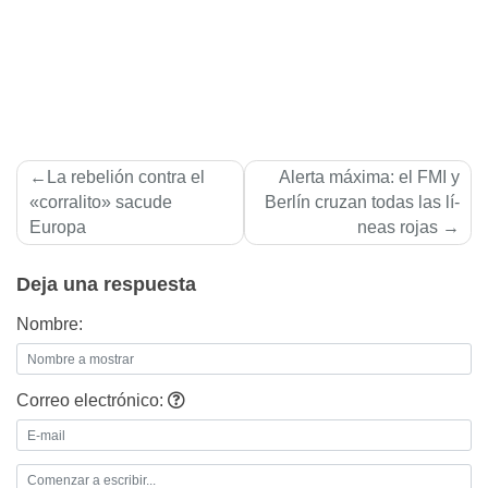
Navegación
La rebelión contra el
Alerta máxima: el FMI y
de
«corralito» sacude
Berlí­n cruzan todas las lí­
Europa
neas rojas
entradas
Deja una respuesta
Nombre:
Correo electrónico: