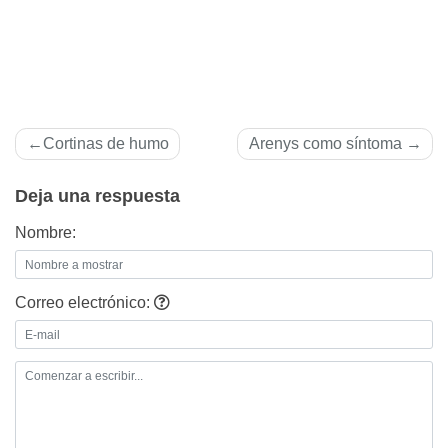
Navegación
Cortinas de humo
Arenys como sí­ntoma
de
Deja una respuesta
entradas
Nombre:
Correo electrónico: