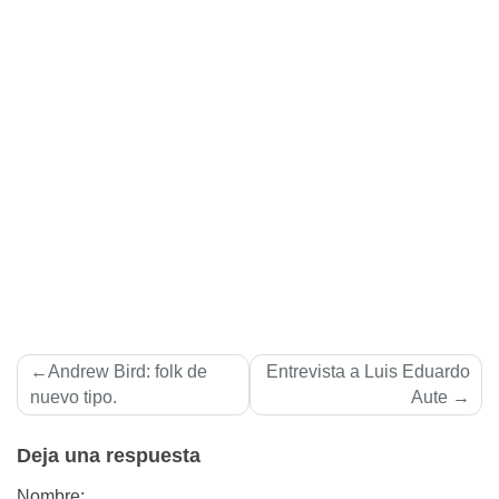
Navegación
Andrew Bird: folk de
Entrevista a Luis Eduardo
de
nuevo tipo.
Aute
entradas
Deja una respuesta
Nombre: