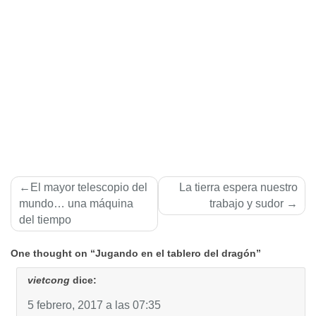
Navegación
El mayor telescopio del
La tierra espera nuestro
de
mundo… una máquina
trabajo y sudor
del tiempo
entradas
One thought on “Jugando en el tablero del dragón”
vietcong
dice:
5 febrero, 2017 a las 07:35