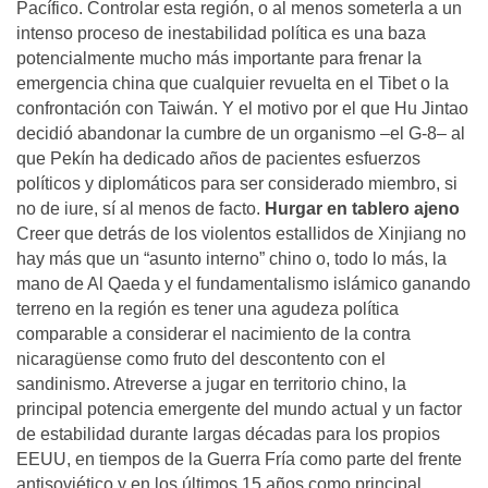
Pacífico. Controlar esta región, o al menos someterla a un
intenso proceso de inestabilidad política es una baza
potencialmente mucho más importante para frenar la
emergencia china que cualquier revuelta en el Tibet o la
confrontación con Taiwán. Y el motivo por el que Hu Jintao
decidió abandonar la cumbre de un organismo –el G-8– al
que Pekín ha dedicado años de pacientes esfuerzos
políticos y diplomáticos para ser considerado miembro, si
no de iure, sí al menos de facto.
Hurgar en tablero ajeno
Creer que detrás de los violentos estallidos de Xinjiang no
hay más que un “asunto interno” chino o, todo lo más, la
mano de Al Qaeda y el fundamentalismo islámico ganando
terreno en la región es tener una agudeza política
comparable a considerar el nacimiento de la contra
nicaragüense como fruto del descontento con el
sandinismo. Atreverse a jugar en territorio chino, la
principal potencia emergente del mundo actual y un factor
de estabilidad durante largas décadas para los propios
EEUU, en tiempos de la Guerra Fría como parte del frente
antisoviético y en los últimos 15 años como principal