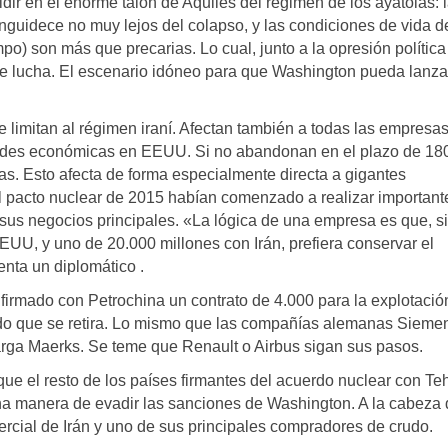
ir en el enorme talón de Aquiles del régimen de los ayatolás: 
guidece no muy lejos del colapso, y las condiciones de vida d
o) son más que precarias. Lo cual, junto a la opresión política
 de lucha. El escenario idóneo para que Washington pueda lanza
 limitan al régimen iraní. Afectan también a todas las empresa
ades económicas en EEUU. Si no abandonan en el plazo de 180
as. Esto afecta de forma especialmente directa a gigantes
 pacto nuclear de 2015 habían comenzado a realizar important
sus negocios principales. «La lógica de una empresa es que, si
UU, y uno de 20.000 millones con Irán, prefiera conservar el
enta un diplomático .
a firmado con Petrochina un contrato de 4.000 para la explotació
iado que se retira. Lo mismo que las compañías alemanas Sieme
rga Maerks. Se teme que Renault o Airbus sigan sus pasos.
que el resto de los países firmantes del acuerdo nuclear con Te
una manera de evadir las sanciones de Washington. A la cabeza
mercial de Irán y uno de sus principales compradores de crudo.