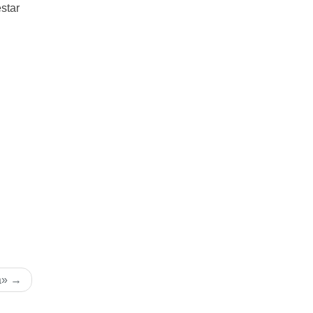
star
a»