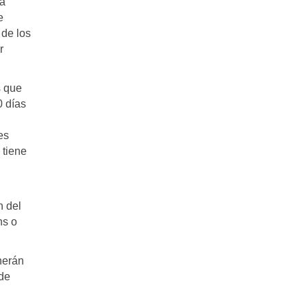
la
e
 de los
r
s que
 días
es
 tiene
n del
ns o
herán
 de