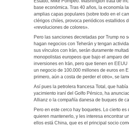
Estado, Mike Pompeo. Washington trata de incid
base económica. Tras 40 años, la economía lan
amplias capas populares (sobre todo en el camp
clérigos chiíes, provoca periódicos estallidos
«revoluciones de colores».
Pero las sanciones decretadas por Trump no se
hagan negocios con Teherán y tengan activid
sus vínculos con Irán, serán duramente multad
monopolistas europeos que bajo el amparo del
inversiones en Irán, pero que tienen en EEUU 
un negocio de 100.000 millones de euros en EE
primero, aún a costa de perder el otro», se lam
Así pues la petrolera francesa Total, que habí
yacimiento iraní del Golfo Pérsico, ha anunc
Allianz o la compañía danesa de buques de ca
Pero en este cerco hay boquetes. Lo cierto es 
quieren mantenerlo, y les interesa encontrar 
ellos está China, que es el principal socio co