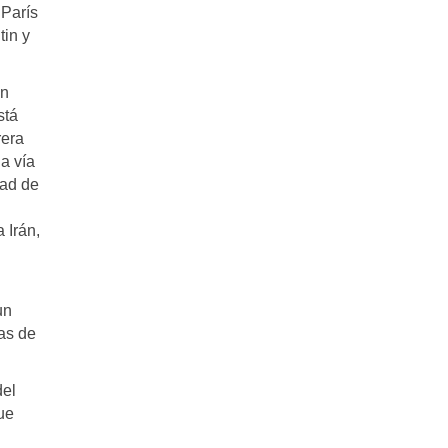
 París
tin y
un
stá
rera
a vía
tad de
 Irán,
un
as de
del
ue