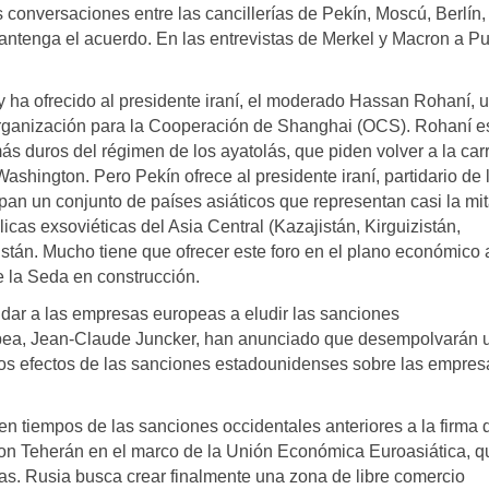
s conversaciones entre las cancillerías de Pekín, Moscú, Berlín,
tenga el acuerdo. En las entrevistas de Merkel y Macron a Pu
 ha ofrecido al presidente iraní, el moderado Hassan Rohaní, 
rganización para la Cooperación de Shanghai (OCS). Rohaní e
s duros del régimen de los ayatolás, que piden volver a la car
shington. Pero Pekín ofrece al presidente iraní, partidario de l
cipan un conjunto de países asiáticos que representan casi la mi
icas exsoviéticas del Asia Central (Kazajistán, Kirguizistán,
kistán. Mucho tiene que ofrecer este foro en el plano económico a
 la Seda en construcción.
dar a las empresas europeas a eludir las sanciones
opea, Jean-Claude Juncker, han anunciado que desempolvarán 
los efectos de las sanciones estadounidenses sobre las empres
n tiempos de las sanciones occidentales anteriores a la firma 
con Teherán en el marco de la Unión Económica Euroasiática, q
cas. Rusia busca crear finalmente una zona de libre comercio