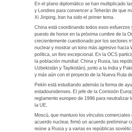
En el plano diplomático se han multiplicado la
y Londres para convencer a Teherán de que man
Xi Jinping, Iran ha sido el primer tema.
China está coordinando todos esos esfuerzos y
puesto de honor en la próxima cumbre de la O
crecientemente cuestionado por los sectores má
nuclear y mostrar un tono más agresivo hacia Wa
política, un foro excepcional. En la OCS parti
la población mundial: China y Rusia, las repúbl
Uzbekistán y Tayikistán), junto a la India y Pa
y más aún con el proyecto de la Nueva Ruta de
Pekín está estudiando además la forma de ayu
estadounidenses. El jefe de la Comisión Eur
reglamento europeo de 1996 para neutralizar 
la UE.
Moscú, que mantuvo los vínculos comerciales e
acuerdo nuclear, firmó un acuerdo preliminar 
reúne a Rusia y a varias ex repúblicas soviéti