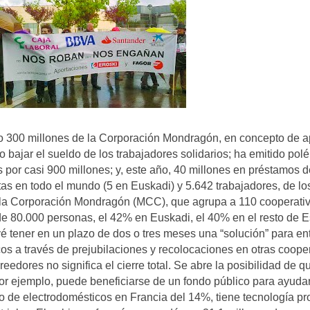
o 300 millones de la Corporación Mondragón, en concepto de 
o bajar el sueldo de los trabajadores solidarios; ha emitido pol
por casi 900 millones; y, este año, 40 millones en préstamos d
tas en todo el mundo (5 en Euskadi) y 5.642 trabajadores, de lo
a la Corporación Mondragón (MCC), que agrupa a 110 cooperati
de 80.000 personas, el 42% en Euskadi, el 40% en el resto de 
 tener en un plazo de dos o tres meses una “solución” para en
os a través de prejubilaciones y recolocaciones en otras coope
eedores no significa el cierre total. Se abre la posibilidad de q
, por ejemplo, puede beneficiarse de un fondo público para ayuda
o de electrodomésticos en Francia del 14%, tiene tecnología pr