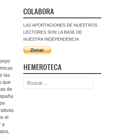
COLABORA
LAS APORTACIONES DE NUESTROS
LECTORES SON LA BASE DE
NUESTRA INDEPENDENCIA
apoyo
HEMEROTECA
émicas
e las
s que
vas de
España
tre
rativas
ue el
r a
opia,