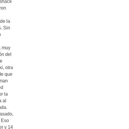
oshace
ron
de la
. Sin
o
, muy
ón del
de
i, otra
de que
uman
ed
r la
a al
ada.
pasado,
. Eso
er y 14