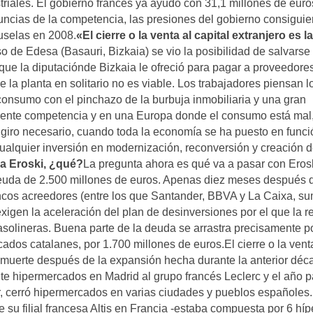
triales. El gobierno francés ya ayudó con 31,1 millones de eur
uncias de la competencia, las presiones del gobierno consiguie
uselas en 2008.
«El cierre o la venta al capital extranjero es la
o de Edesa (Basauri, Bizkaia) se vio la posibilidad de salvarse 
que la diputaciónde Bizkaia le ofreció para pagar a proveedores
 la planta en solitario no es viable. Los trabajadores piensan l
l consumo con el pinchazo de la burbuja inmobiliaria y una gran
ciente competencia y en una Europa donde el consumo está mal
 giro necesario, cuando toda la economía se ha puesto en funci
alquier inversión en modernización, reconversión y creación 
a Eroski, ¿qué?
La pregunta ahora es qué va a pasar con Erosk
deuda de 2.500 millones de euros. Apenas diez meses después 
 bancos acreedores (entre los que Santander, BBVA y La Caixa, s
exigen la aceleración del plan de desinversiones por el que la r
solineras. Buena parte de la deuda se arrastra precisamente po
os catalanes, por 1.700 millones de euros.El cierre o la vent
a muerte después de la expansión hecha durante la anterior déc
ete hipermercados en Madrid al grupo francés Leclerc y el año 
r, cerró hipermercados en varias ciudades y pueblos españoles
su filial francesa Altis en Francia -estaba compuesta por 6 híp