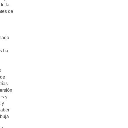
de la
ntes de
reado
s ha
s
 de
días
ersión
es y
 y
haber
rbuja