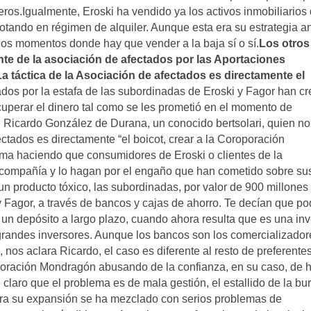
os.Igualmente, Eroski ha vendido ya los activos inmobiliarios 
otando en régimen de alquiler. Aunque esta era su estrategia a
unos momentos donde hay que vender a la baja sí o sí.
Los otros
te de la asociación de afectados por las Aportaciones
a táctica de la Asociación de afectados es directamente el
os por la estafa de las subordinadas de Eroski y Fagor han c
uperar el dinero tal como se les prometió en el momento de
 Ricardo González de Durana, un conocido bertsolari, quien no
ectados es directamente “el boicot, crear a la Coroporación
ma haciendo que consumidores de Eroski o clientes de la
compañía y lo hagan por el engaño que han cometido sobre su
n producto tóxico, las subordinadas, por valor de 900 millones
 Fagor, a través de bancos y cajas de ahorro. Te decían que po
 un depósito a largo plazo, cuando ahora resulta que es una inv
randes inversores. Aunque los bancos son los comercializador
os aclara Ricardo, el caso es diferente al resto de preferentes
poración Mondragón abusando de la confianza, en su caso, de 
 claro que el problema es de mala gestión, el estallido de la bu
para su expansión se ha mezclado con serios problemas de