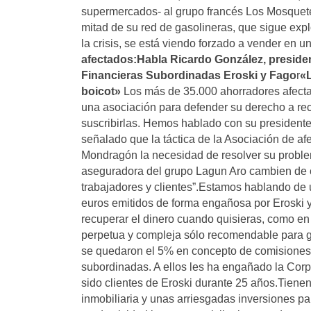
supermercados- al grupo francés Los Mosqueter
mitad de su red de gasolineras, que sigue expl
la crisis, se está viendo forzado a vender en 
afectados:
Habla Ricardo González, presiden
Financieras Subordinadas Eroski y Fago
r
«L
boicot»
Los más de 35.000 ahorradores afectad
una asociación para defender su derecho a rec
suscribirlas. Hemos hablado con su presidente
señalado que la táctica de la Asociación de af
Mondragón la necesidad de resolver su proble
aseguradora del grupo Lagun Aro cambien de 
trabajadores y clientes”.Estamos hablando de u
euros emitidos de forma engañosa por Eroski y
recuperar el dinero cuando quisieras, como en
perpetua y compleja sólo recomendable para g
se quedaron el 5% en concepto de comisiones, n
subordinadas. A ellos les ha engañado la Cor
sido clientes de Eroski durante 25 años.Tienen
inmobiliaria y unas arriesgadas inversiones 