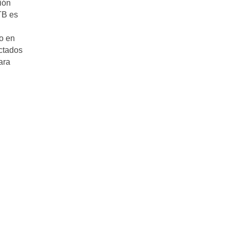
sión
TB es
o en
ectados
ara