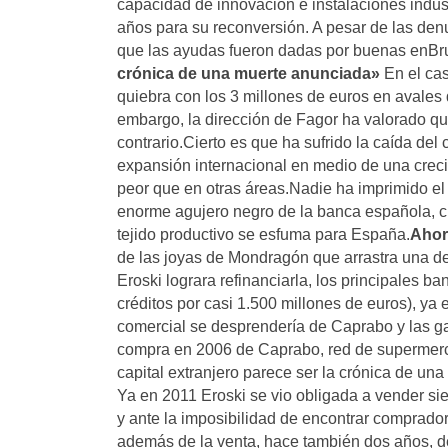
capacidad de innovación e instalaciones indus
años para su reconversión. A pesar de las den
que las ayudas fueron dadas por buenas enBr
crónica de una muerte anunciada»
En el cas
quiebra con los 3 millones de euros en avales 
embargo, la dirección de Fagor ha valorado que
contrario.Cierto es que ha sufrido la caída de
expansión internacional en medio de una cre
peor que en otras áreas.Nadie ha imprimido el
enorme agujero negro de la banca española, cu
tejido productivo se esfuma para España.
Ahor
de las joyas de Mondragón que arrastra una 
Eroski lograra refinanciarla, los principales
créditos por casi 1.500 millones de euros), ya 
comercial se desprendería de Caprabo y las ga
compra en 2006 de Caprabo, red de supermercad
capital extranjero parece ser la crónica de un
Ya en 2011 Eroski se vio obligada a vender si
y ante la imposibilidad de encontrar comprado
además de la venta, hace también dos años, de 