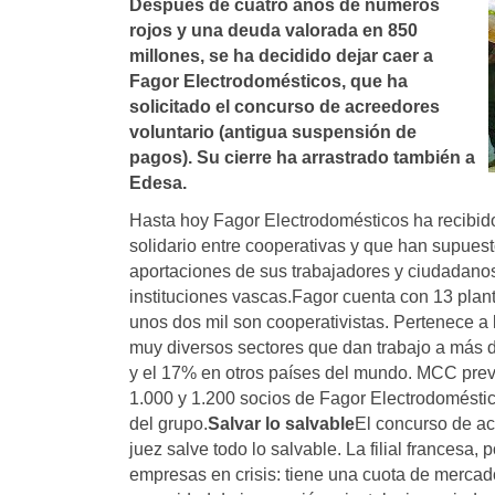
Después de cuatro años de números
rojos y una deuda valorada en 850
millones, se ha decidido dejar caer a
Fagor Electrodomésticos, que ha
solicitado el concurso de acreedores
voluntario (antigua suspensión de
pagos). Su cierre ha arrastrado también a
Edesa.
Hasta hoy Fagor Electrodomésticos ha recibid
solidario entre cooperativas y que han supuest
aportaciones de sus trabajadores y ciudadanos 
instituciones vascas.Fagor cuenta con 13 plan
unos dos mil son cooperativistas. Pertenece 
muy diversos sectores que dan trabajo a más 
y el 17% en otros países del mundo. MCC prevé
1.000 y 1.200 socios de Fagor Electrodoméstic
del grupo.
Salvar lo salvable
El concurso de acr
juez salve todo lo salvable. La filial francesa
empresas en crisis: tiene una cuota de mercad