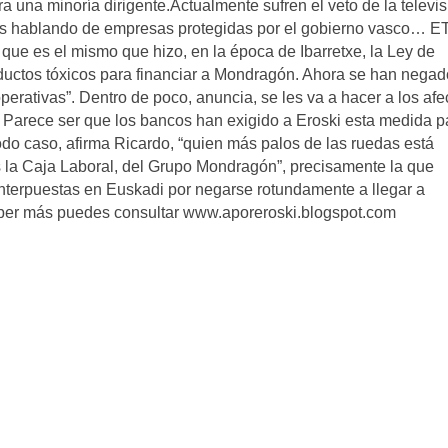
ra una minoría dirigente.Actualmente sufren el veto de la televi
amos hablando de empresas protegidas por el gobierno vasco… E
 que es el mismo que hizo, en la época de Ibarretxe, la Ley de
oductos tóxicos para financiar a Mondragón. Ahora se han negad
erativas”. Dentro de poco, anuncia, se les va a hacer a los af
. Parece ser que los bancos han exigido a Eroski esta medida p
do caso, afirma Ricardo, “quien más palos de las ruedas está
s la Caja Laboral, del Grupo Mondragón”, precisamente la que
nterpuestas en Euskadi por negarse rotundamente a llegar a
ber más puedes consultar www.aporeroski.blogspot.com