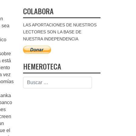
COLABORA
en
LAS APORTACIONES DE NUESTROS
s sea
LECTORES SON LA BASE DE
NUESTRA INDEPENDENCIA
ico
sobre
a está
HEMEROTECA
iento
a vez
nomías
Banka
 banco
nes
 creen
un
ue el