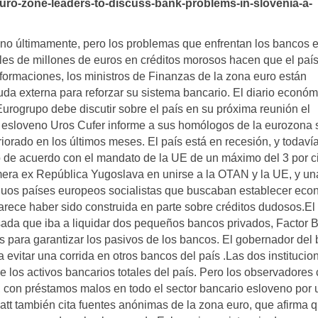
/euro-zone-leaders-to-discuss-bank-problems-in-slovenia-a-
ano últimamente, pero los problemas que enfrentan los bancos 
iles de millones de euros en créditos morosos hacen que el paí
formaciones, los ministros de Finanzas de la zona euro están
da externa para reforzar su sistema bancario. El diario económ
urogrupo debe discutir sobre el país en su próxima reunión el
s esloveno Uros Cufer informe a sus homólogos de la eurozona 
eriorado en los últimos meses. El país está en recesión, y todaví
io de acuerdo con el mandato de la UE de un máximo del 3 por c
rimera ex República Yugoslava en unirse a la OTAN y la UE, y un
guos países europeos socialistas que buscaban establecer eco
parece haber sido construida en parte sobre créditos dudosos.El
ada que iba a liquidar dos pequeños bancos privados, Factor 
s para garantizar los pasivos de los bancos. El gobernador del
 evitar una corrida en otros bancos del país .Las dos institucio
de los activos bancarios totales del país. Pero los observadores
 con préstamos malos en todo el sector bancario esloveno por 
att también cita fuentes anónimas de la zona euro, que afirma q