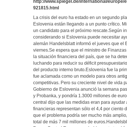
http://www.spiegel.de/international/europe
921815.html
La crisis del euro ha estado en un segundo pl
Eslovenia están llegando a un punto crítico. M
un candidato para el próximo rescate.Según in
considerando si Eslovenia puede necesitar ayu
alemán Handelsblatt informó el jueves que el E
viernes.Se espera que el ministro de Finanza
la situación financiera del país, que se ha det
luchando para reducir su déficit presupuestar
del producto interno bruto.Eslovenia fue la p
fue aclamada como un modelo para otros anti
competitivas. Pero su creciente nivel de vida 
Gobierno de Eslovenia anunció la semana pas
y Probanka, y pondría 1.3000 millones de euro
central dijo que las medidas eran para ayudar a
financieras representan sólo el 4,4 por ciento 
que el problema podría ser mucho más amplio,
total de más 7 mil millones de euros.Handelsbl