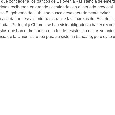
 que conceder a los bancos de Eslovenia «asistencia de emer
riotas recibieron en grandes cantidades en el período previo al
rzo.El gobierno de Liubliana busca desesperadamente evitar
n aceptar un rescate internacional de las finanzas del Estado. L
landa , Portugal y Chipre– se han visto obligados a hacer recort
tos que han enfrentado a una fuerte resistencia de los votantes
ia de la Unión Europea para su sistema bancario, pero evitó 