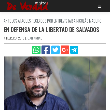
Saltar
al
contenido
ANTE LOS ATAQUES RECIBIDOS POR ENTREVISTAR A NICOLÁS MADURO
EN DEFENSA DE LA LIBERTAD DE SALVADOS
4 FEBRERO, 2019
|
JOAN ARNAU