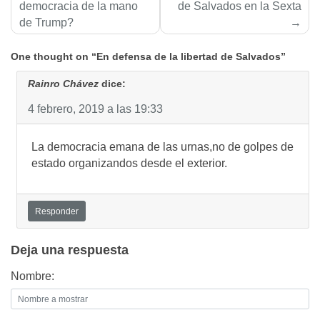
de
democracia de la mano
de Salvados en la Sexta
de Trump?
entradas
One thought on “En defensa de la libertad de Salvados”
Rainro Chávez
dice:
4 febrero, 2019 a las 19:33
La democracia emana de las urnas,no de golpes de
estado organizandos desde el exterior.
Responder
Deja una respuesta
Nombre: