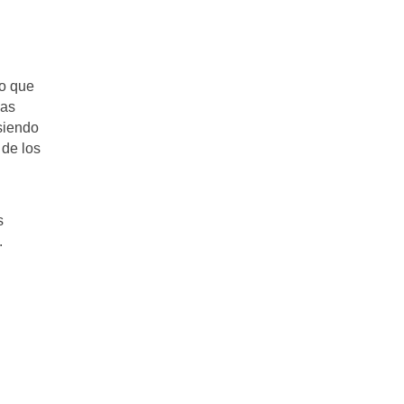
lo que
las
 siendo
 de los
s
.