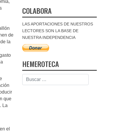
omía,
COLABORA
s
LAS APORTACIONES DE NUESTROS
illón
LECTORES SON LA BASE DE
onen de
NUESTRA INDEPENDENCIA
 de la
e
 gasto
HEMEROTECA
la
e
ación
oducir
en que
. La
en el