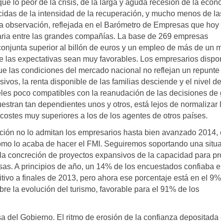
 lo peor de la crisis, de la larga y aguda recesión de la econ
idas de la intensidad de la recuperación, y mucho menos de la
sa observación, reflejada en el Barómetro de Empresas que hoy
itaria entre las grandes compañías. La base de 269 empresas
njunta superior al billón de euros y un empleo de más de un m
e las expectativas sean muy favorables. Los empresarios disp
que las condiciones del mercado nacional no reflejan un repunte
os, la renta disponible de las familias desciende y el nivel d
les poco compatibles con la reanudación de las decisiones de
uestran tan dependientes unos y otros, está lejos de normalizar 
 costes muy superiores a los de los agentes de otros países.
ción no lo admitan los empresarios hasta bien avanzado 2014, 
como lo acaba de hacer el FMI. Seguiremos soportando una situ
 la concreción de proyectos expansivos de la capacidad para pr
esas. A principios de año, un 14% de los encuestados confiaba 
tivo a finales de 2013, pero ahora ese porcentaje está en el 9%
bre la evolución del turismo, favorable para el 91% de los
 del Gobierno. El ritmo de erosión de la confianza depositada 