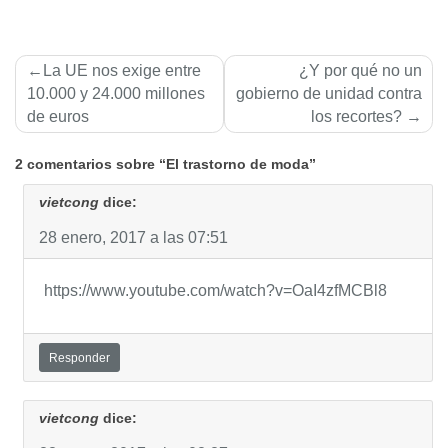
Navegación
La UE nos exige entre
¿Y por qué no un
de
10.000 y 24.000 millones
gobierno de unidad contra
de euros
los recortes?
entradas
2 comentarios sobre “El trastorno de moda”
vietcong
dice:
28 enero, 2017 a las 07:51
https://www.youtube.com/watch?v=OaI4zfMCBl8
Responder
vietcong
dice: