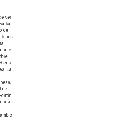
n
de ver
evolver
mo de
illones
ta
que el
mbre
ebería
es. La
abeza.
d de
Ferrán
r una
 cambio