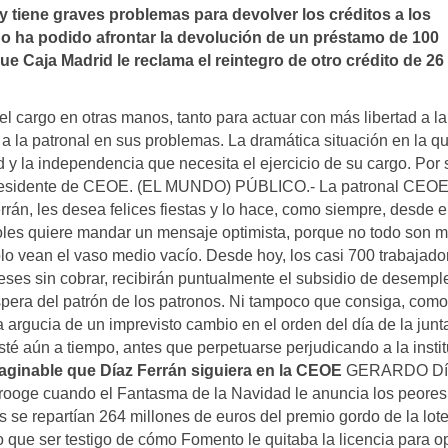
 tiene graves problemas para devolver los créditos a los
o ha podido afrontar la devolución de un préstamo de 100
e Caja Madrid le reclama el reintegro de otro crédito de 26
l cargo en otras manos, tanto para actuar con más libertad a la
a la patronal en sus problemas. La dramática situación en la q
d y la independencia que necesita el ejercicio de su cargo. Por 
mo presidente de CEOE. (EL MUNDO) PÚBLICO.- La patronal CEOE
án, les desea felices fiestas y lo hace, como siempre, desde e
oles quiere mandar un mensaje optimista, porque no todo son 
lo vean el vaso medio vacío. Desde hoy, los casi 700 trabajado
ses sin cobrar, recibirán puntualmente el subsidio de desempl
spera del patrón de los patronos. Ni tampoco que consiga, como
 argucia de un imprevisto cambio en el orden del día de la junt
té aún a tiempo, antes que perpetuarse perjudicando a la insti
maginable que Díaz Ferrán siguiera en la CEOE
GERARDO Dí
rooge cuando el Fantasma de la Navidad le anuncia los peores
se repartían 264 millones de euros del premio gordo de la lote
 que ser testigo de cómo Fomento le quitaba la licencia para o