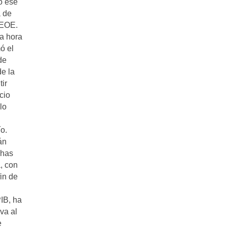
vo ese
a de
CEOE.
la hora
ó el
de
de la
tir
cio
lo
o.
án
chas
, con
fin de
PIB, ha
va al
e