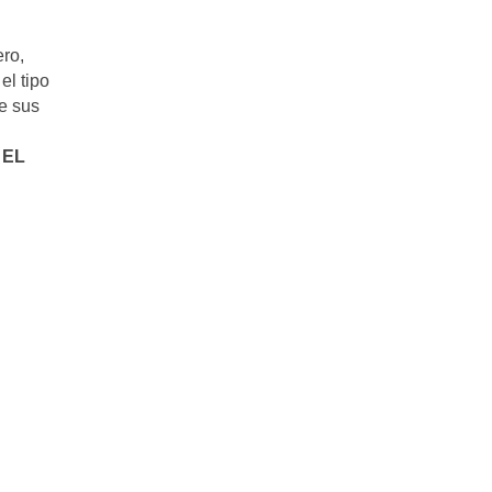
ro,
el tipo
e sus
.
EL