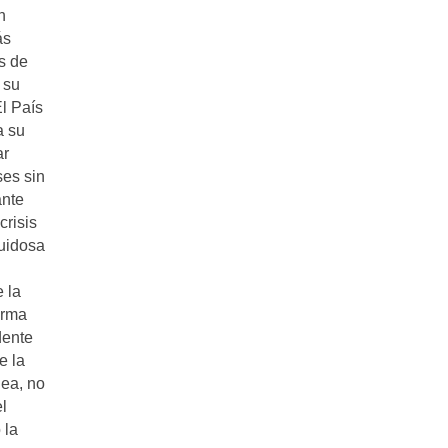
n
ás
s de
 su
El País
a su
ar
ses sin
ante
crisis
ruidosa
 la
arma
dente
e la
nea, no
l
 la