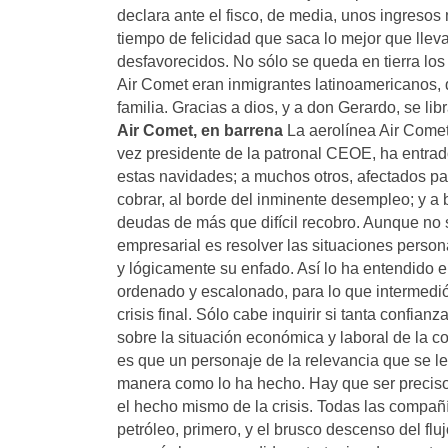
declara ante el fisco, de media, unos ingreso
tiempo de felicidad que saca lo mejor que lle
desfavorecidos. No sólo se queda en tierra los 
Air Comet eran inmigrantes latinoamericanos, 
familia. Gracias a dios, y a don Gerardo, se lib
Air Comet, en barrena
La aerolínea Air Comet
vez presidente de la patronal CEOE, ha entrado
estas navidades; a muchos otros, afectados p
cobrar, al borde del inminente desempleo; y a 
deudas de más que difícil recobro. Aunque no s
empresarial es resolver las situaciones perso
y lógicamente su enfado. Así lo ha entendido 
ordenado y escalonado, para lo que intermed
crisis final. Sólo cabe inquirir si tanta confi
sobre la situación económica y laboral de l
es que un personaje de la relevancia que se le
manera como lo ha hecho. Hay que ser precisos:
el hecho mismo de la crisis. Todas las compañía
petróleo, primero, y el brusco descenso del fl