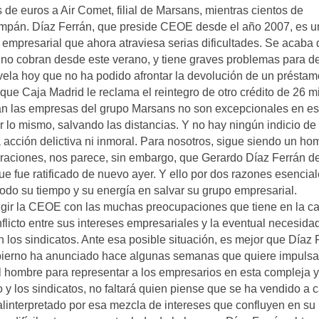
de euros a Air Comet, filial de Marsans, mientras cientos de
ampán. Díaz Ferrán, que preside CEOE desde el año 2007, es u
mpresarial que ahora atraviesa serias dificultades. Se acaba 
s no cobran desde este verano, y tiene graves problemas para d
evela hoy que no ha podido afrontar la devolución de un présta
ue Caja Madrid le reclama el reintegro de otro crédito de 26 m
esan las empresas del grupo Marsans no son excepcionales en es
o mismo, salvando las distancias. Y no hay ningún indicio de 
cción delictiva ni inmoral. Para nosotros, sigue siendo un ho
raciones, nos parece, sin embargo, que Gerardo Díaz Ferrán d
ue fue ratificado de nuevo ayer. Y ello por dos razones esencial
todo su tiempo y su energía en salvar su grupo empresarial.
rigir la CEOE con las muchas preocupaciones que tiene en la c
licto entre sus intereses empresariales y la eventual necesida
n los sindicatos. Ante esa posible situación, es mejor que Díaz 
Gobierno ha anunciado hace algunas semanas que quiere impulsa
el hombre para representar a los empresarios en esta compleja y
 y los sindicatos, no faltará quien piense que se ha vendido a
linterpretado por esa mezcla de intereses que confluyen en su