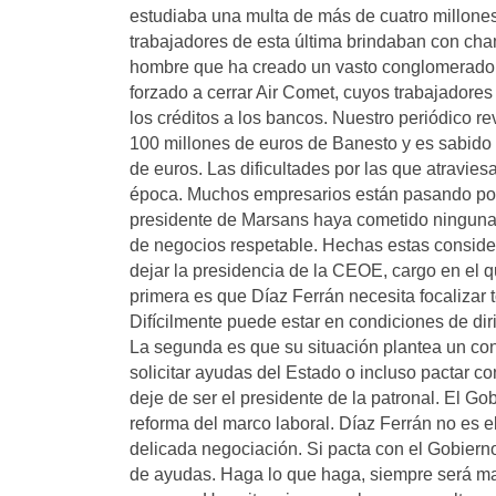
estudiaba una multa de más de cuatro millones 
trabajadores de esta última brindaban con ch
hombre que ha creado un vasto conglomerado e
forzado a cerrar Air Comet, cuyos trabajadore
los créditos a los bancos. Nuestro periódico r
100 millones de euros de Banesto y es sabido q
de euros. Las dificultades por las que atravi
época. Muchos empresarios están pasando por l
presidente de Marsans haya cometido ninguna a
de negocios respetable. Hechas estas conside
dejar la presidencia de la CEOE, cargo en el q
primera es que Díaz Ferrán necesita focalizar 
Difícilmente puede estar en condiciones de di
La segunda es que su situación plantea un conf
solicitar ayudas del Estado o incluso pactar co
deje de ser el presidente de la patronal. El 
reforma del marco laboral. Díaz Ferrán no es 
delicada negociación. Si pacta con el Gobierno
de ayudas. Haga lo que haga, siempre será ma