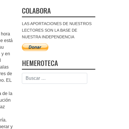
COLABORA
LAS APORTACIONES DE NUESTROS
LECTORES SON LA BASE DE
 hora
NUESTRA INDEPENDENCIA
ue está
su
 y en
HEMEROTECA
l
malas
res de
eo. EL
a de la
tución
az
ría.
perar y