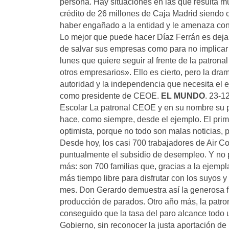
persona. Hay situaciones en las que resulta muy
crédito de 26 millones de Caja Madrid siendo c
haber engañado a la entidad y le amenaza con 
Lo mejor que puede hacer Díaz Ferrán es dejar 
de salvar sus empresas como para no implicar 
lunes que quiere seguir al frente de la patron
otros empresarios». Ello es cierto, pero la dra
autoridad y la independencia que necesita el eje
como presidente de CEOE.
EL MUNDO
. 23-1
Escolar La patronal CEOE y en su nombre su pr
hace, como siempre, desde el ejemplo. El pri
optimista, porque no todo son malas noticias,
Desde hoy, los casi 700 trabajadores de Air C
puntualmente el subsidio de desempleo. Y no 
más: son 700 familias que, gracias a la ejemp
más tiempo libre para disfrutar con los suyos y 
mes. Don Gerardo demuestra así la generosa fi
producción de parados. Otro año más, la patron
conseguido que la tasa del paro alcance todo u
Gobierno, sin reconocer la justa aportación de