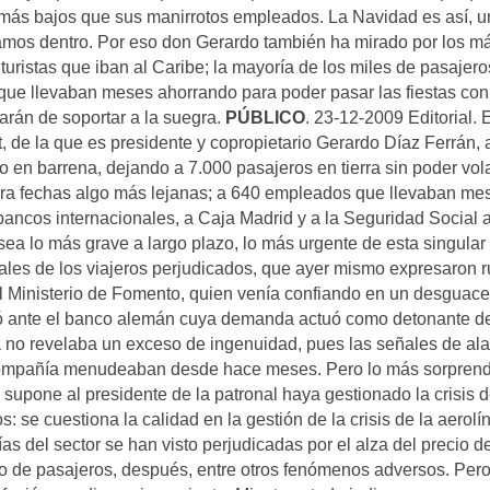
s más bajos que sus manirrotos empleados. La Navidad es así, u
vamos dentro. Por eso don Gerardo también ha mirado por los m
turistas que iban al Caribe; la mayoría de los miles de pasajero
que llevaban meses ahorrando para poder pasar las fiestas con
rarán de soportar a la suegra.
PÚBLICO
. 23-12-2009 Editorial. 
, de la que es presidente y copropietario Gerardo Díaz Ferrán, 
 en barrena, dejando a 7.000 pasajeros en tierra sin poder vol
ara fechas algo más lejanas; a 640 empleados que llevaban me
bancos internacionales, a Caja Madrid y a la Seguridad Social 
ea lo más grave a largo plazo, lo más urgente de esta singular 
nales de los viajeros perjudicados, que ayer mismo expresaron 
el Ministerio de Fomento, quien venía confiando en un desguace
ió ante el banco alemán cuya demanda actuó como detonante de
anza no revelaba un exceso de ingenuidad, pues las señales de al
a compañía menudeaban desde hace meses. Pero lo más sorpren
 supone al presidente de la patronal haya gestionado la crisis d
 se cuestiona la calidad en la gestión de la crisis de la aerolí
s del sector se han visto perjudicadas por el alza del precio de
ujo de pasajeros, después, entre otros fenómenos adversos. Pero