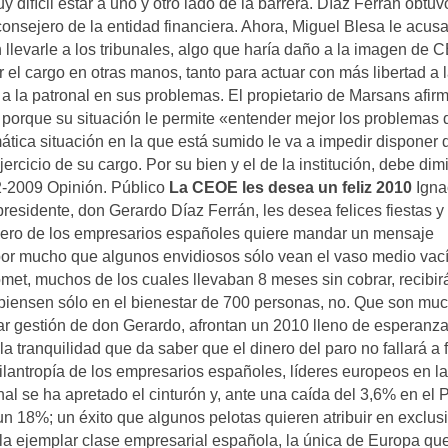
 difícil estar a uno y otro lado de la barrera. Díaz Ferrán obtu
onsejero de la entidad financiera. Ahora, Miguel Blesa le acus
llevarle a los tribunales, algo que haría daño a la imagen de 
el cargo en otras manos, tanto para actuar con más libertad a 
a la patronal en sus problemas. El propietario de Marsans afirm
al porque su situación le permite «entender mejor los problemas 
mática situación en la que está sumido le va a impedir disponer 
rcicio de su cargo. Por su bien y el de la institución, debe dimi
2-2009 Opinión. Público
La CEOE les desea un feliz 2010
Igna
esidente, don Gerardo Díaz Ferrán, les desea felices fiestas y 
mero de los empresarios españoles quiere mandar un mensaje
 por mucho que algunos envidiosos sólo vean el vaso medio vací
omet, muchos de los cuales llevaban 8 meses sin cobrar, recibir
piensen sólo en el bienestar de 700 personas, no. Que son mu
lar gestión de don Gerardo, afrontan un 2010 lleno de esperanza
la tranquilidad que da saber que el dinero del paro no fallará a 
lantropía de los empresarios españoles, líderes europeos en la
al se ha apretado el cinturón y, ante una caída del 3,6% en el 
n 18%; un éxito que algunos pelotas quieren atribuir en exclusi
 la ejemplar clase empresarial española, la única de Europa qu