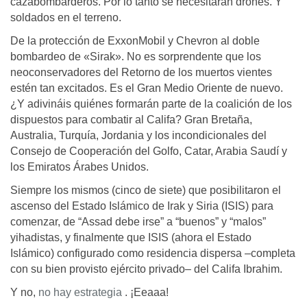
cazabombarderos. Por lo tanto se necesitarán drones. Y
soldados en el terreno.
De la protección de ExxonMobil y Chevron al doble
bombardeo de «Sirak». No es sorprendente que los
neoconservadores del Retorno de los muertos vientes
estén tan excitados. Es el Gran Medio Oriente de nuevo.
¿Y adivináis quiénes formarán parte de la coalición de los
dispuestos para combatir al Califa? Gran Bretaña,
Australia, Turquía, Jordania y los incondicionales del
Consejo de Cooperación del Golfo, Catar, Arabia Saudí y
los Emiratos Árabes Unidos.
Siempre los mismos (cinco de siete) que posibilitaron el
ascenso del Estado Islámico de Irak y Siria (ISIS) para
comenzar, de “Assad debe irse” a “buenos” y “malos”
yihadistas, y finalmente que ISIS (ahora el Estado
Islámico) configurado como residencia dispersa –completa
con su bien provisto ejército privado– del Califa Ibrahim.
Y no,
no hay estrategia
. ¡Eeaaa!