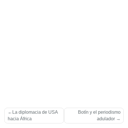
Navegación
La diplomacia de USA
Botí­n y el periodismo
de
hacia África
adulador