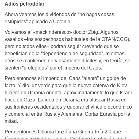
Adiós petrodólar
Ahora veamos los dividendos de “no hagas cosas
estúpidas” aplicado a Ucrania.
Volvamos al «mackinderesco» doctor Zbig. Algunos
vasallos –los sospechosos habituales de la OTAN/CCG),
pero no todos ellos– podrán seguir creyendo que se
benefician de la “dependencia de seguridad”, mientras
otros se mantienen nerviosamente dóciles y, en teoría, se
sienten “protegidos” por el Imperio del Caos.
Pero entonces el Imperio del Caos “alentó” un golpe de
facto. Y dio luz verde para que la nueva caterva de Kiev
hiciera en Ucrania oriental aproximadamente lo que Israel
hace en Gaza. La idea en Ucrania era atascar Rusia en
sus fronteras occidentales y quebrar el vínculo económico
y comercial entre Rusia y Alemania. Cortar Eurasia por la
mitad.
Pero entonces Obama lanzó una Guerra Fría 2.0 que
fácilmente se podría calentar. Destruyó la relación con la