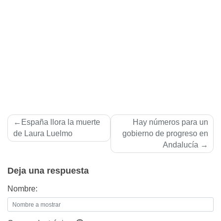
Navegación
España llora la muerte
Hay números para un
de
de Laura Luelmo
gobierno de progreso en
Andalucía
entradas
Deja una respuesta
Nombre: