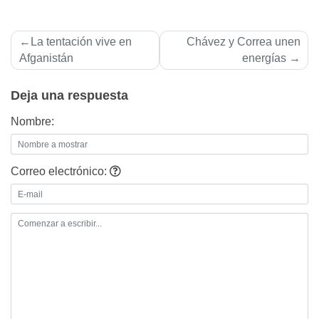
Navegación
La tentación vive en
Chávez y Correa unen
de
Afganistán
energí­as
entradas
Deja una respuesta
Nombre:
Correo electrónico: