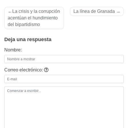
Navegación
La crisis y la corrupción
La lí­nea de Granada
de
acentúan el hundimiento
del bipartidismo
entradas
Deja una respuesta
Nombre:
Correo electrónico: