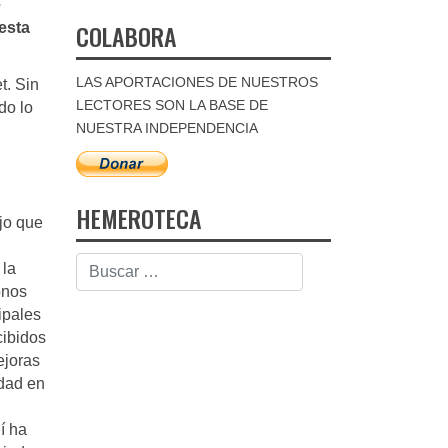
e
COLABORA
 esta
LAS APORTACIONES DE NUESTROS
t. Sin
LECTORES SON LA BASE DE
do lo
NUESTRA INDEPENDENCIA
HEMEROTECA
jo que
 la
onos
ipales
cibidos
ejoras
idad en
í ha