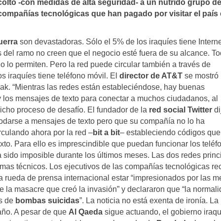
ltó -con medidas de alta seguridad- a un nutrido grupo d
compañí­as tecnológicas que han pagado por visitar el paí­s
uerra
son devastadoras. Sólo el 5% de los iraquíes tiene Interne
del ramo no creen que el negocio esté fuera de su alcance. To
no lo permiten. Pero la red puede circular también a través de
os iraquíes tiene teléfono móvil. El
director de AT&T
se mostró
rak. “Mientras las redes están estableciéndose, hay buenas
s y los mensajes de texto para conectar a muchos ciudadanos, al
dicho proceso de desafío. El fundador de la
red social Twitter
di
odarse a mensajes de texto pero que su compañía no lo ha
rculando ahora por la red –
bit a bit
– estableciendo códigos que
xto. Para ello es imprescindible que puedan funcionar los teléf
 sido imposible durante los últimos meses. Las dos redes princ
emas técnicos. Los ejecutivos de las compañías tecnológicas re
 rueda de prensa internacional estar “impresionados por las m
 la masacre que creó la invasión” y declararon que “la normal
as de
bombas suicidas
”. La noticia no está exenta de ironía. La
 año. A pesar de que
Al Qaeda
sigue actuando, el gobierno iraqu