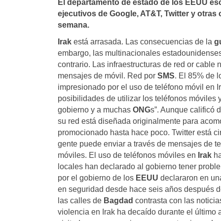
El departamento de estado de los EEUU esco
ejecutivos de Google, AT&T, Twitter y otras 
semana.
Irak
está arrasada. Las consecuencias de la
g
embargo, las multinacionales estadounidenses 
contrario. Las infraestructuras de red or cable 
mensajes de móvil. Red por
SMS
. El 85% de l
impresionado por el uso de teléfono móvil en I
posibilidades de utilizar los teléfonos móvile
gobierno y a muchas
ONG
s”. Aunque calificó 
su red está diseñada originalmente para acom
promocionado hasta hace poco. Twitter está ci
gente puede enviar a través de mensajes de te
móviles. El uso de teléfonos móviles en
Irak
ha
locales han declarado al gobierno tener probl
por el gobierno de los
EEUU
declararon en una
en seguridad desde hace seis años después de
las calles de
Bagdad
contrasta con las notici
violencia en Irak ha decaído durante el último