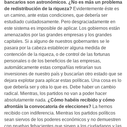
bancarios son astronómicos. ¿No es más un problema
de redistribución de la riqueza?
Evidentemente éste es
un camino, ante estas condiciones, que deberí­a ser
estudiado cuidadosamente. Pero desgraciadamente en
este sistema es imposible de aplicar. Los gobiernos están
amenazados por las grandes empresas y los grandes
capitales. Si a alguno de nuestros gobernantes se le
pasara por la cabeza establecer alguna medida de
contención de la riqueza, o de control de las fortunas
personales o de los beneficios de las empresas,
automáticamente estas compañí­as retirarí­an sus
inversiones de nuestro paí­s y buscarí­an otro estado que se
dejara explotar para aplicar estas polí­ticas. Una cosa es lo
que deberí­a ser y otra lo que es. Debe haber un cambio
radical. Mientras, los partidos no van a poder hacer
absolutamente nada.
¿Cómo habéis recibido y cómo
afrontáis la convocatoria de elecciones?
La hemos
recibido con indiferencia. Mientras los partidos polí­ticos
sean siervos de los poderes económicos y no demuestren
con pruebas fehacientes que sirven a los ciudadanos y las