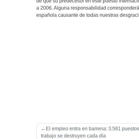
de que su predecesor en este puesto interna
a 2006. Alguna responsabilidad corresponderá a
española causante de todas nuestras desgraci
Navegación
El empleo entra en barrena: 3.581 puesto
de
trabajo se destruyen cada dí­a