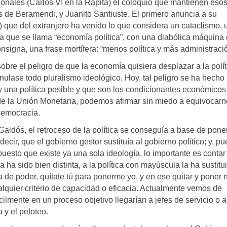
onales (Carlos VI en la Rápita) el coloquio que mantienen eso
 de Beramendi, y Juanito Santiuste. El primero anuncia a su
) que del extranjero ha venido lo que considera un cataclismo, 
ra que se llama “economía política”, con una diabólica máquina
consigna, una frase mortífera: “menos política y más administraci
obre el peligro de que la economía quisiera desplazar a la polít
nulase todo pluralismo ideológico. Hoy, tal peligro se ha hecho
y una política posible y que son los condicionantes económicos
 de la Unión Monetaria, podemos afirmar sin miedo a equivocar
 democracia.
Galdós, el retroceso de la política se conseguía a base de poner
decir, que el gobierno gestor sustituía al gobierno político; y, pu
puesto que existe ya una sola ideología, lo importante es contar
 ha sido bien distinta, a la política con mayúscula la ha sustitu
ha de poder, quítate tú para ponerme yo, y en ese quitar y poner 
lquier criterio de capacidad o eficacia. Actualmente vemos de
cilmente en un proceso objetivo llegarían a jefes de servicio o a
a y el peloteo.