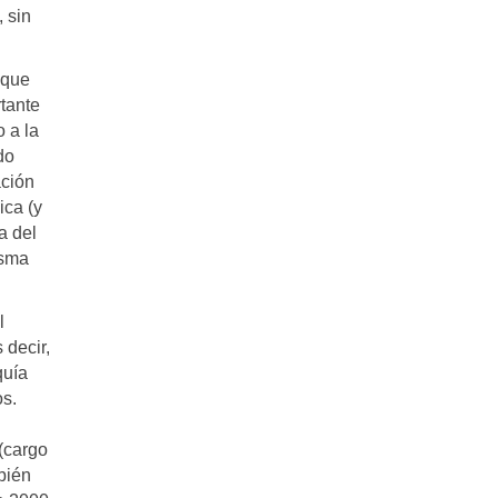
 sin
 que
tante
 a la
do
ación
ica (y
a del
isma
l
 decir,
quía
os.
(cargo
bién