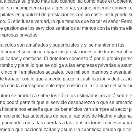
va alcanza su grado más alto cuando, tal como hace el Gobiern
ubor su incompetencia para gestionar, ya que pretende convenc
spitales en igualdad de prestaciones con un coste, incluyendo s
lico. Si ello fuese verdad, lo que tendría que hacer el señor Fer
 que gestionase los servicios sanitarios al menos con la misma ef
 empresas privadas.
s cálculos son amañados y superficiales y si se mantienen las
iorar el servicio y rebajar las prestaciones o de transferir al s
plicadas y costosas. El deterioro comenzará por el propio pers
ombo y plantillo que se obliga a las empresas privadas a asumi
s cinco mil empleados actuales, tres mil son interinos o eventual
e trabajo, con lo que a medio plazo la cualificación y dedicaci
ará con la correspondiente repercusión en la calidad del servici
 futuro se produzca sobre los cálculos estimados recaerá sobre e
no podrá permitir que el servicio desaparezca o que se precari
 historia nos enseña que los beneficios van siempre al sector 
n reciente: las autopistas de peaje, radiales de Madrid y alguna
án poniendo contra las cuerdas a las constructoras concesionaria
medio que nacionalizarlas y asumir la cuantiosa deuda que ti