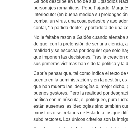
Galdós describe en uno de sus Episodios Naci
personajes románticos, Pepe Fajardo, Marqués
interlocutor (en buena medida su prolongación
tromba, un virus, una cosa pedestre y asolado
contar, “la partida doble”, y portadora de una 
No le faltaba razón a Galdós cuando alertaba s
de que, con la pretensión de ser una ciencia, a
realidad y se escucha por doquier que solo ha
que imponen las decisiones. Tras la creación
sus primeras víctimas han sido la política y la
Cabría pensar que, tal como indica el texto de 
acento en la administración y en la gestión, es 
que han muerto las ideologías o, mejor dicho, 
buenos gestores. Pero la realidad por desgracia
política con minúscula, el politiqueo, pura luc
están ausentes las ideologías sino también cua
ministros o secretarios de Estado a los que difí
subdirectores. Los únicos criterios son la intrig