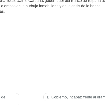
cional fuese Jaime Caruana, gobernador del Banco de España d
 ambos en la burbuja inmobiliaria y en la crisis de la banca
as.
s de
El Gobierno, incapaz frente al dra