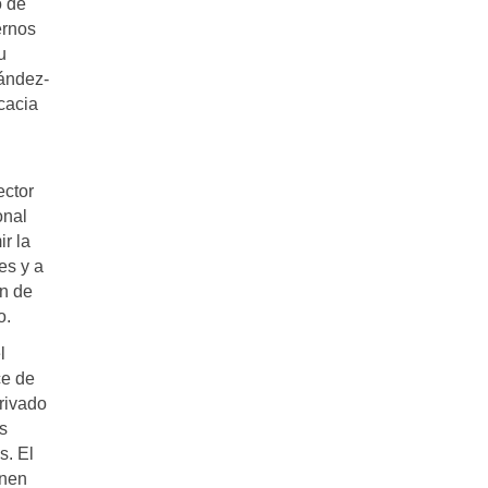
o de
ernos
u
nández-
icacia
ector
onal
r la
es y a
ón de
o.
l
ce de
privado
s
s. El
enen