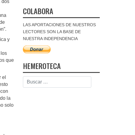
s dos
COLABORA
una
 de
LAS APORTACIONES DE NUESTROS
ón”.
LECTORES SON LA BASE DE
NUESTRA INDEPENDENCIA
ica y
 los
nos que
HEMEROTECA
 el
esto
 con
ido la
no solo