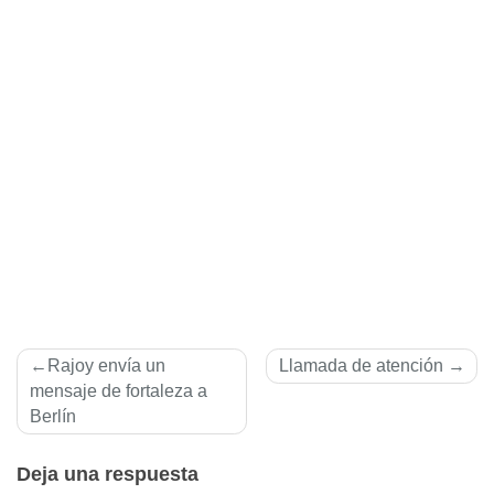
Navegación
Rajoy enví­a un
Llamada de atención
de
mensaje de fortaleza a
Berlí­n
entradas
Deja una respuesta