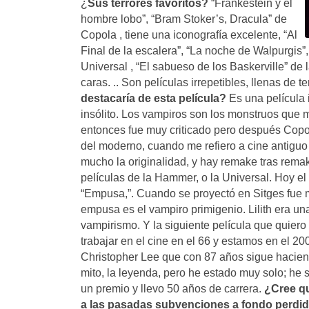
¿
Sus terrores favoritos?
“Frankestein y el
hombre lobo”, “Bram Stoker’s, Dracula” de
Copola , tiene una iconografía excelente, “Al
Final de la escalera”, “La noche de Walpurgis”, 
Universal , “El sabueso de los Baskerville” de
caras. .. Son películas irrepetibles, llenas de 
destacaría de esta película?
Es una película 
insólito. Los vampiros son los monstruos que m
entonces fue muy criticado pero después Copola
del moderno, cuando me refiero a cine antiguo m
mucho la originalidad, y hay remake tras rem
películas de la Hammer, o la Universal. Hoy el
“Empusa,”. Cuando se proyectó en Sitges fue 
empusa es el vampiro primigenio. Lilith era un
vampirismo. Y la siguiente película que quiero
trabajar en el cine en el 66 y estamos en el 20
Christopher Lee que con 87 años sigue haciend
mito, la leyenda, pero he estado muy solo; he 
un premio y llevo 50 años de carrera.
¿Cree qu
a las pasadas subvenciones a fondo perdido