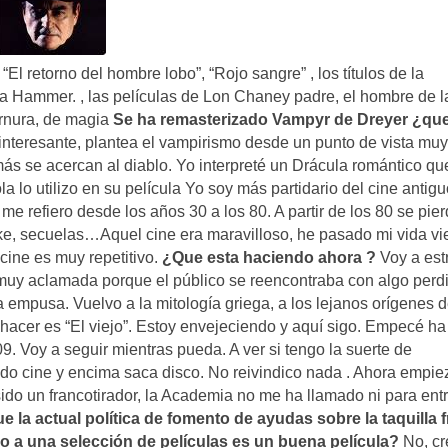
“El retorno del hombre lobo”, “Rojo sangre” , los títulos de la
 la Hammer. , las películas de Lon Chaney padre, el hombre de l
ternura, de magia
Se ha remasterizado Vampyr de Dreyer ¿qu
interesante, plantea el vampirismo desde un punto de vista muy
ás se acercan al diablo. Yo interpreté un Drácula romántico qu
 lo utilizo en su película Yo soy más partidario del cine antig
e refiero desde los años 30 a los 80. A partir de los 80 se pie
ake, secuelas…Aquel cine era maravilloso, he pasado mi vida v
 cine es muy repetitivo.
¿Que esta haciendo ahora ?
Voy a est
muy aclamada porque el público se reencontraba con algo perd
a empusa. Vuelvo a la mitología griega, a los lejanos orígenes d
 hacer es “El viejo”. Estoy envejeciendo y aquí sigo. Empecé ha
09. Voy a seguir mientras pueda. A ver si tengo la suerte de
o cine y encima saca disco. No reivindico nada . Ahora empie
sido un francotirador, la Academia no me ha llamado ni para ent
e la actual política de fomento de ayudas sobre la taquilla f
 a una selección de películas es un buena película?
No, cr