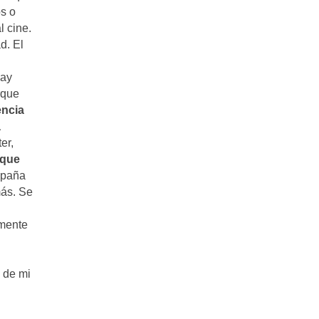
s o
l cine.
d. El
Hay
rque
encia
a
er,
 que
spaña
más. Se
amente
 de mi