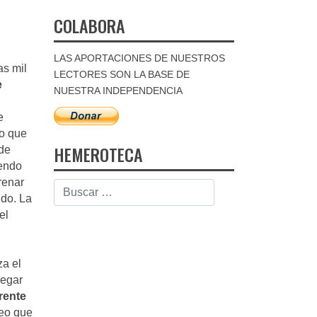
COLABORA
LAS APORTACIONES DE NUESTROS
as mil
LECTORES SON LA BASE DE
e
NUESTRA INDEPENDENCIA
e
uo que
HEMEROTECA
rde
iendo
renar
ido. La
el
za el
regar
rente
eo que