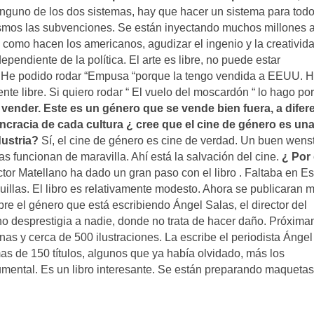
nguno de los dos sistemas, hay que hacer un sistema para todo
mismos las subvenciones. Se están inyectando muchos millones a
 como hacen los americanos, agudizar el ingenio y la creativida
dependiente de la política. El arte es libre, no puede estar
. He podido rodar “Empusa “porque la tengo vendida a EEUU. 
te libre. Si quiero rodar “ El vuelo del moscardón “ lo hago po
 vender.
Este es un género que se vende bien fuera, a difer
ncracia de cada cultura ¿ cree que el cine de género es un
dustria?
Sí, el cine de género es cine de verdad. Un buen wenst
as funcionan de maravilla. Ahí está la salvación del cine.
¿ Por
tor Matellano ha dado un gran paso con el libro . Faltaba en E
uillas. El libro es relativamente modesto. Ahora se publicaran 
e el género que está escribiendo Ángel Salas, el director del
no desprestigia a nadie, donde no trata de hacer daño. Próxim
inas y cerca de 500 ilustraciones. La escribe el periodista Ángel
mas de 150 títulos, algunos que ya había olvidado, más los
ental. Es un libro interesante. Se están preparando maquetas