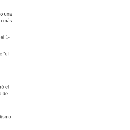
no una
to más
el 1-
e “el
ró el
a de
ntismo