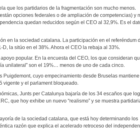
ela que los partidarios de la fragmentación son mucho menos.
 están opciones federales o de ampliación de competencias) y 
dependencia quedan reducidos según el CEO al 32,9%. Es el da
ión en la sociedad catalana. La participación en el referéndum d
1-D, la sitúo en el 38%. Ahora el CEO la rebaja al 33%.
 apoyo popular. En la encuesta del CEO, los que consideran qu
vía unilateral” son el 19%… menos de uno de cada cinco.
es Puigdemont, cuyo empecinamiento desde Bruselas mantiene
5 vigente y el parlament bloqueado.
nómicas, Junts per Catalunya bajaría de los 34 escaños que log
 ERC, que hoy exhibe un nuevo “realismo” y se muestra partidari
mayoría de la sociedad catalana, que está hoy determinando los
téntica razón que explica el acelerado retroceso del independe