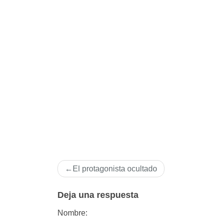
Navegación
El protagonista ocultado
de
entradas
Deja una respuesta
Nombre: