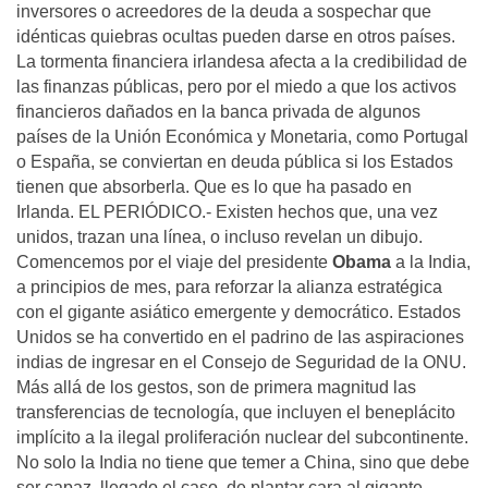
inversores o acreedores de la deuda a sospechar que
idénticas quiebras ocultas pueden darse en otros países.
La tormenta financiera irlandesa afecta a la credibilidad de
las finanzas públicas, pero por el miedo a que los activos
financieros dañados en la banca privada de algunos
países de la Unión Económica y Monetaria, como Portugal
o España, se conviertan en deuda pública si los Estados
tienen que absorberla. Que es lo que ha pasado en
Irlanda. EL PERIÓDICO.- Existen hechos que, una vez
unidos, trazan una línea, o incluso revelan un dibujo.
Comencemos por el viaje del presidente
Obama
a la India,
a principios de mes, para reforzar la alianza estratégica
con el gigante asiático emergente y democrático. Estados
Unidos se ha convertido en el padrino de las aspiraciones
indias de ingresar en el Consejo de Seguridad de la ONU.
Más allá de los gestos, son de primera magnitud las
transferencias de tecnología, que incluyen el beneplácito
implícito a la ilegal proliferación nuclear del subcontinente.
No solo la India no tiene que temer a China, sino que debe
ser capaz, llegado el caso, de plantar cara al gigante