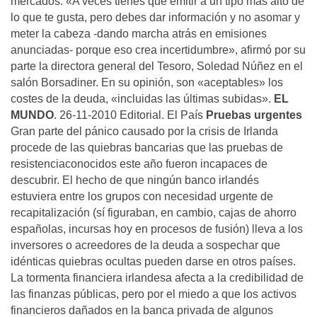
mercados. «A veces tienes que emitir a un tipo más alto de
lo que te gusta, pero debes dar información y no asomar y
meter la cabeza -dando marcha atrás en emisiones
anunciadas- porque eso crea incertidumbre», afirmó por su
parte la directora general del Tesoro, Soledad Núñez en el
salón Borsadiner. En su opinión, son «aceptables» los
costes de la deuda, «incluidas las últimas subidas».
EL
MUNDO
. 26-11-2010 Editorial. El País
Pruebas urgentes
Gran parte del pánico causado por la crisis de Irlanda
procede de las quiebras bancarias que las pruebas de
resistenciaconocidos este año fueron incapaces de
descubrir. El hecho de que ningún banco irlandés
estuviera entre los grupos con necesidad urgente de
recapitalización (sí figuraban, en cambio, cajas de ahorro
españolas, incursas hoy en procesos de fusión) lleva a los
inversores o acreedores de la deuda a sospechar que
idénticas quiebras ocultas pueden darse en otros países.
La tormenta financiera irlandesa afecta a la credibilidad de
las finanzas públicas, pero por el miedo a que los activos
financieros dañados en la banca privada de algunos