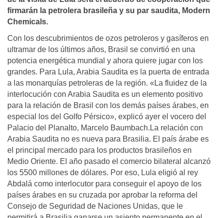
firmarán la petrolera brasileña y su par saudita, Modern
Chemicals.
Con los descubrimientos de ozos petroleros y gasí­feros en
ultramar de los últimos años, Brasil se convirtió en una
potencia energética mundial y ahora quiere jugar con los
grandes. Para Lula, Arabia Saudita es la puerta de entrada
a las monarquí­as petroleras de la región. «La fluidez de la
interlocución con Arabia Saudita es un elemento positivo
para la relación de Brasil con los demás paí­ses árabes, en
especial los del Golfo Pérsico», explicó ayer el vocero del
Palacio del Planalto, Marcelo Baumbach.La relación con
Arabia Saudita no es nueva para Brasilia. El paí­s árabe es
el principal mercado para los productos brasileños en
Medio Oriente. El año pasado el comercio bilateral alcanzó
los 5500 millones de dólares. Por eso, Lula eligió al rey
Abdalá como interlocutor para conseguir el apoyo de los
paí­ses árabes en su cruzada por aprobar la reforma del
Consejo de Seguridad de Naciones Unidas, que le
permitirá a Brasilia ganarse un asiento permanente en el