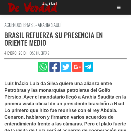
Saltar
al
contenido
ACUERDOS BRASIL- ARABIA SAUDÍ­
BRASIL REFUERZA SU PRESENCIA EN
ORIENTE MEDIO
4 ENERO, 2019
|
JOSE HUERTAS
Luiz Inácio Lula da Silva quiere una alianza entre
Petrobras y las monarquí­as petroleras del Golfo
Pérsico. Ayer el mandatario llegó a Arabia Saudita en la
primera visita oficial de un presidente brasileño a Riad.
Lo primero que hizo fue reunirse con el rey Abdala.
Cenaron, hablaron y firmaron varios acuerdos de
entendimiento frente a las cámaras. Pero el plato fuerte
de la visita de Lula será el acuerdo de cooperación que