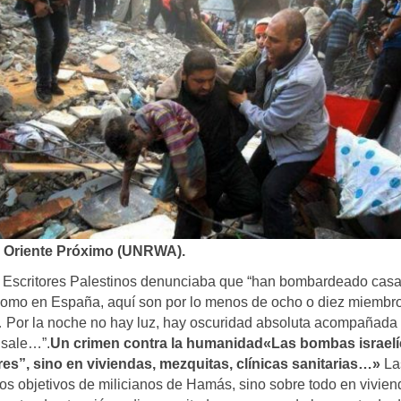
n Oriente Próximo (UNRWA).
e Escritores Palestinos denunciaba que “han bombardeado cas
on como en España, aquí son por lo menos de ocho o diez miemb
l… Por la noche no hay luz, hay oscuridad absoluta acompañada
 sale…”.
Un crimen contra la humanidad
«Las bombas israelí
res”, sino en viviendas, mezquitas, clínicas sanitarias…»
La
os objetivos de milicianos de Hamás, sino sobre todo en vivien