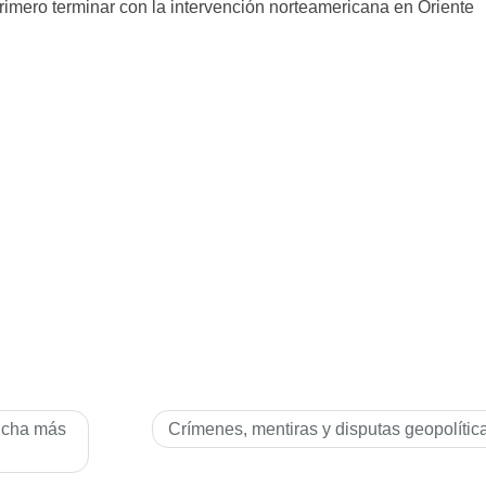
rimero terminar con la intervención norteamericana en Oriente
ucha más
Crí­menes, mentiras y disputas geopolí­tic