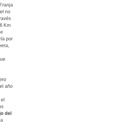
 Franja
el no
través
,6 Km
ue
ía por
eera,
que
.
ero
el año
 el
os
jo del
ja