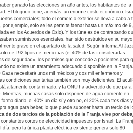
haber ganado las elecciones un año antes, los habitantes de la
ertad. El bloqueo tiene, además, un enorme coste económico. Isra
ertos comerciales; todo el comercio exterior se lleva a cabo a 
a, por ejemplo, solo se les permite faenar hasta un máximo de 9
ulada en los Acuerdos de Oslo). Y los túneles de contrabando q
asaban suministros esenciales, han sido destruidos en su mayor
almente grave en el apartado de la salud. Según informa Al Jaz
solo de 192 tipos de medicinas (el 40% de las consideradas
ones de seguridad», los permisos que concede a pacientes para 
ando no existe un tratamiento adecuado disponible en la Franja
 Gaza necesitará unos mil médicos y dos mil enfermeros y
s condiciones sanitarias también son muy deficientes. El acuíf
stá altamente contaminado, y la ONU ha advertido de que para 
e. Mientras, muchas casas solo disponen de agua corriente en
forma diaria, el 40% un día sí y otro no, el 20% cada tres días y
ra agua para beber, lo que puede suponer hasta un tercio de l
ca de dos tercios de la población de la Franja vive por deba
constantes cortes de electricidad impuestos por Israel. La Fran
ía, pero la única planta eléctrica existente genera solo 80