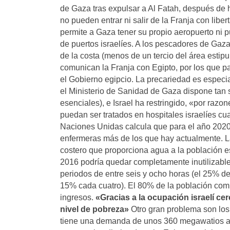
de Gaza tras expulsar a Al Fatah, después de 
no pueden entrar ni salir de la Franja con lib
permite a Gaza tener su propio aeropuerto ni pu
de puertos israelíes. A los pescadores de Gaz
de la costa (menos de un tercio del área estip
comunican la Franja con Egipto, por los que p
el Gobierno egipcio. La precariedad es especi
el Ministerio de Sanidad de Gaza dispone tan 
esenciales), e Israel ha restringido, «por raz
puedan ser tratados en hospitales israelíes cu
Naciones Unidas calcula que para el año 2020
enfermeras más de los que hay actualmente. La
costero que proporciona agua a la población e
2016 podría quedar completamente inutilizabl
periodos de entre seis y ocho horas (el 25% de 
15% cada cuatro). El 80% de la población comp
ingresos.
«Gracias a la ocupación israelí cer
nivel de pobreza»
Otro gran problema son los 
tiene una demanda de unos 360 megawatios al d