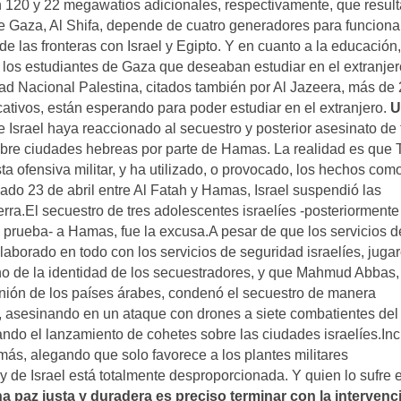
an 120 y 22 megawatios adicionales, respectivamente, que resul
l de Gaza, Al Shifa, depende de cuatro generadores para funciona
e las fronteras con Israel y Egipto. Y en cuanto a la educación
los estudiantes de Gaza que deseaban estudiar en el extranjer
dad Nacional Palestina, citados también por Al Jazeera, más de
ativos, están esperando para poder estudiar en el extranjero.
U
e Israel haya reaccionado al secuestro y posterior asesinato de 
obre ciudades hebreas por parte de Hamas. La realidad es que 
 ofensiva militar, y ha utilizado, o provocado, los hechos com
sado 23 de abril entre Al Fatah y Hamas, Israel suspendió las
rra.El secuestro de tres adolescentes israelíes -posteriormente
a prueba- a Hamas, fue la excusa.A pesar de que los servicios d
laborado en todo con los servicios de seguridad israelíes, juga
o de la identidad de los secuestradores, y que Mahmud Abbas,
unión de los países árabes, condenó el secuestro de manera
s, asesinando en un ataque con drones a siete combatientes del
ando el lanzamiento de cohetes sobre las ciudades israelíes.Inc
más, alegando que solo favorece a los plantes militares
y de Israel está totalmente desproporcionada. Y quien lo sufre e
a paz justa y duradera es preciso terminar con la intervenc