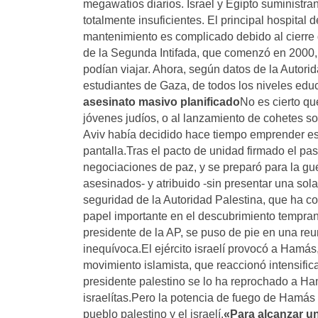
megawatios diarios. Israel y Egipto suministr
totalmente insuficientes. El principal hospita
mantenimiento es complicado debido al cierre d
de la Segunda Intifada, que comenzó en 2000, 
podían viajar. Ahora, según datos de la Autori
estudiantes de Gaza, de todos los niveles educ
asesinato masivo planificado
No es cierto qu
jóvenes judíos, o al lanzamiento de cohetes s
Aviv había decidido hace tiempo emprender esta
pantalla.Tras el pacto de unidad firmado el pa
negociaciones de paz, y se preparó para la gue
asesinados- y atribuido -sin presentar una sol
seguridad de la Autoridad Palestina, que ha co
papel importante en el descubrimiento tempran
presidente de la AP, se puso de pie en una re
inequívoca.El ejército israelí provocó a Hamá
movimiento islamista, que reaccionó intensific
presidente palestino se lo ha reprochado a Ha
israelítas.Pero la potencia de fuego de Hamás 
pueblo palestino y el israelí.
«Para alcanzar un