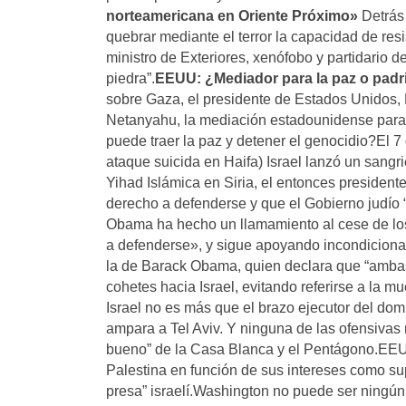
norteamericana en Oriente Próximo»
Detrás 
quebrar mediante el terror la capacidad de res
ministro de Exteriores, xenófobo y partidario de
piedra”.
EEUU: ¿Mediador para la paz o padri
sobre Gaza, el presidente de Estados Unidos, B
Netanyahu, la mediación estadounidense para 
puede traer la paz y detener el genocidio?El 7
ataque suicida en Haifa) Israel lanzó un sangr
Yihad Islámica en Siria, el entonces president
derecho a defenderse y que el Gobierno judío 
Obama ha hecho un llamamiento al cese de los 
a defenderse», y sigue apoyando incondicionalm
la de Barack Obama, quien declara que “ambas 
cohetes hacia Israel, evitando referirse a la 
Israel no es más que el brazo ejecutor del do
ampara a Tel Aviv. Y ninguna de las ofensivas mi
bueno” de la Casa Blanca y el Pentágono.EEUU
Palestina en función de sus intereses como su
presa” israelí.Washington no puede ser ningún 