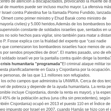
 centro de atención a discapacitados, provocando la muerte de 
inal de muertos puede ser incluso mucho mayor. La ofensiva má
Israel contra Palestina fue la llamada Plomo Fundido, lanzada
d Olmert como primer ministro y Ehud Barak como ministro de
mayoría civiles) y 5.000 heridos.Además de los bombardeos bo
supervisión constante de soldados israelíes que, sentados en 
s no solo hechos para vigilar, sino también para matar a distan
o P. Fosse explica con la frialdad del experto que “casi nadie
sde que comenzaron los bombardeos israelíes hace menos de un
s por sendos proyectiles de dron”. El martes pasado, uno de ell
soldado israelí ve por la pantalla contra quién dirige la bomba
crisis humanitaria “programada”
El criminal ataque militar isr
uesta planificadamente en Gaza y Cisjordania por la ocupación
 personas, de las que 1,1 millones son refugiados.
 los ocho campos que administra la UNWRA. Cerca de dos terc
nivel de pobreza y depende de la ayuda humanitaria. La renta pe
ponible incluye Cisjordania, donde la renta es mayor), y la espe
l 45% de la población activa (una cifra sin precedentes), según
bién Cisjordania) ocupó en 2013 el puesto 110 en el Índice de
o impuesto por Israel en 2007, cuando Hamás se hizo con el c