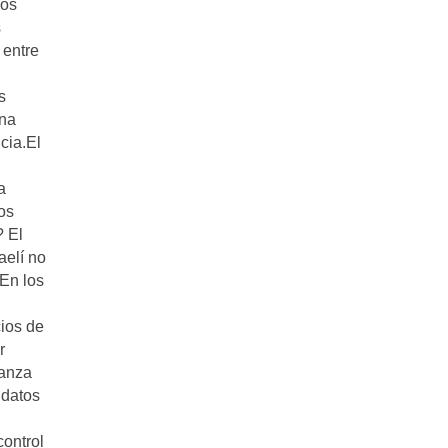
dos
s
 entre
s
una
cia.El
a
os
? El
aelí no
.En los
ios de
r
ranza
 datos
ontrol