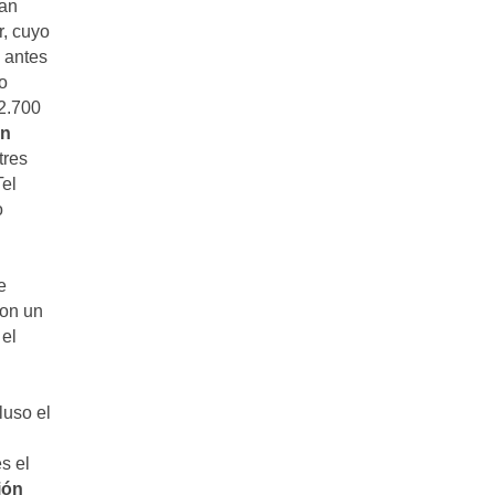
tan
r, cuyo
, antes
o
 2.700
n
tres
Tel
o
e
ron un
 el
luso el
s el
ión