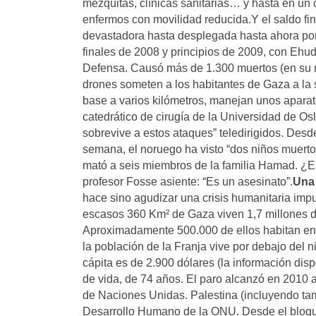
mezquitas, clínicas sanitarias… y hasta en un
enfermos con movilidad reducida.Y el saldo f
devastadora hasta desplegada hasta ahora por 
finales de 2008 y principios de 2009, con Ehu
Defensa. Causó más de 1.300 muertos (en su 
drones someten a los habitantes de Gaza a la 
base a varios kilómetros, manejan unos aparato
catedrático de cirugía de la Universidad de Osl
sobrevive a estos ataques” teledirigidos. De
semana, el noruego ha visto “dos niños muerto
mató a seis miembros de la familia Hamad. ¿El 
profesor Fosse asiente: “Es un asesinato”.
Una 
hace sino agudizar una crisis humanitaria imp
escasos 360 Km² de Gaza viven 1,7 millones de
Aproximadamente 500.000 de ellos habitan en
la población de la Franja vive por debajo del 
cápita es de 2.900 dólares (la información dis
de vida, de 74 años. El paro alcanzó en 2010 a
de Naciones Unidas. Palestina (incluyendo tam
Desarrollo Humano de la ONU. Desde el bloque