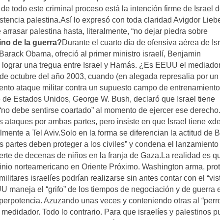
de todo este criminal proceso está la intención firme de Israel 
istencia palestina.Así lo expresó con toda claridad Avigdor Lie
 arrasar palestina hasta, literalmente, “no dejar piedra sobre
no de la guerra?
Durante el cuarto día de ofensiva aérea de Is
arack Obama, ofreció al primer ministro israelí, Benjamin
lograr una tregua entre Israel y Hamás. ¿Es EEUU el mediado
 de octubre del año 2003, cuando (en alegada represalia por un
iento ataque militar contra un supuesto campo de entrenamiento
e de Estados Unidos, George W. Bush, declaró que Israel tiene
“no debe sentirse coartado” al momento de ejercer ese derecho
ataques por ambas partes, pero insiste en que Israel tiene «d
ente a Tel Aviv.Solo en la forma se diferencian la actitud de 
partes deben proteger a los civiles” y condena el lanzamiento
muerte de decenas de niños en la franja de Gaza.La realidad es q
minio norteamericano en Oriente Próximo. Washington arma, pro
litares israelíes podrían realizarse sin antes contar con el “vis
 maneja el “grifo” de los tiempos de negociación y de guerra 
perpotencia. Azuzando unas veces y conteniendo otras al “perr
medidador. Todo lo contrario. Para que israelíes y palestinos 