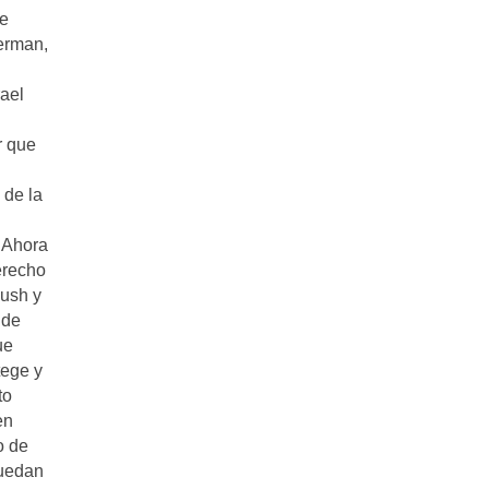
de
berman,
rael
r que
 de la
.Ahora
erecho
Bush y
 de
ue
tege y
to
en
o de
puedan