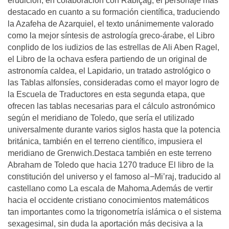
erudición, en colaboración con Rabiçag, el personaje más
destacado en cuanto a su formación científica, traduciendo
la Azafeha de Azarquiel, el texto unánimemente valorado
como la mejor síntesis de astrología greco-árabe, el Libro
conplido de los iudizios de las estrellas de Ali Aben Ragel,
el Libro de la ochava esfera partiendo de un original de
astronomía caldea, el Lapidario, un tratado astrológico o
las Tablas alfonsíes, consideradas como el mayor logro de
la Escuela de Traductores en esta segunda etapa, que
ofrecen las tablas necesarias para el cálculo astronómico
según el meridiano de Toledo, que sería el utilizado
universalmente durante varios siglos hasta que la potencia
británica, también en el terreno científico, impusiera el
meridiano de Grenwich.Destaca también en este terreno
Abraham de Toledo que hacia 1270 traduce El libro de la
constitución del universo y el famoso al−Mi’raj, traducido al
castellano como La escala de Mahoma.Además de vertir
hacia el occidente cristiano conocimientos matemáticos
tan importantes como la trigonometría islámica o el sistema
sexagesimal, sin duda la aportación más decisiva a la