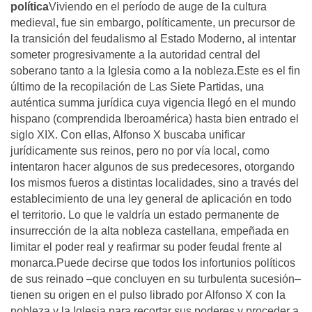
política
Viviendo en el período de auge de la cultura
medieval, fue sin embargo, políticamente, un precursor de
la transición del feudalismo al Estado Moderno, al intentar
someter progresivamente a la autoridad central del
soberano tanto a la Iglesia como a la nobleza.Este es el fin
último de la recopilación de Las Siete Partidas, una
auténtica summa jurídica cuya vigencia llegó en el mundo
hispano (comprendida Iberoamérica) hasta bien entrado el
siglo XIX. Con ellas, Alfonso X buscaba unificar
jurídicamente sus reinos, pero no por vía local, como
intentaron hacer algunos de sus predecesores, otorgando
los mismos fueros a distintas localidades, sino a través del
establecimiento de una ley general de aplicación en todo
el territorio. Lo que le valdría un estado permanente de
insurrección de la alta nobleza castellana, empeñada en
limitar el poder real y reafirmar su poder feudal frente al
monarca.Puede decirse que todos los infortunios políticos
de sus reinado –que concluyen en su turbulenta sucesión–
tienen su origen en el pulso librado por Alfonso X con la
nobleza y la Iglesia para recortar sus poderes y proceder a