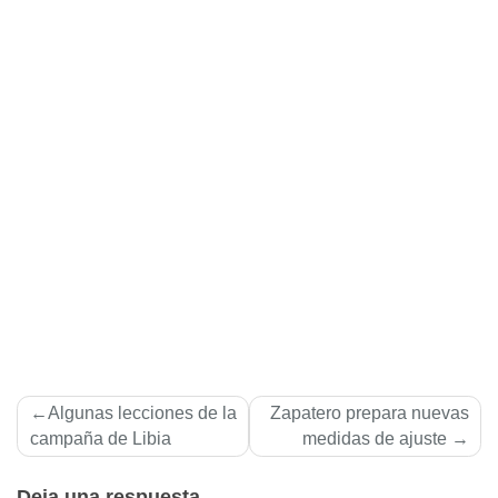
Navegación
Algunas lecciones de la
Zapatero prepara nuevas
de
campaña de Libia
medidas de ajuste
entradas
Deja una respuesta