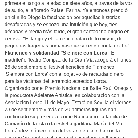
primera el tango a la edad de siete años, a través de la voz
de su tío, el añorado Rafael Farina. Ya entonces prendió
en el niño Diego la fascinación por aquellas historias
desaforadas y se esbozó una intuición que hoy, tres
décadas y media más tarde, el gran cantaor ha erigido en
certeza: "El tango y el flamenco tratan de lo mismo, de
pequeñas tragedias humanas que suceden por la noche”.
Flamenco y solidaridad
“Siempre con Lorca”
El
madrileño Teatro Compac de la Gran Vía acogerá el lunes
26 de septiembre el festival benéfico de Flamenco
‘Siempre con Lorca’ con el objetivo de recaudar dinero
para las víctimas del terremoto acaecido Lorca.
Organizado por el Premio Nacional de Baile Raúl Ortega y
la productora Adelante Artística, en colaboración con la
Asociación Lorca 11 de Mayo. Estará en Sevilla el viernes
23 de septiembre y más de 20 primeras figuras han
confirmado su presencia, como Rancapino, la familia de
Camarón de la Isla o la estrella gaditana María del Mar
Fernández, número uno del verano en la India con la
canción ‘Señorita, o el guitarrista brasileño de flamenco