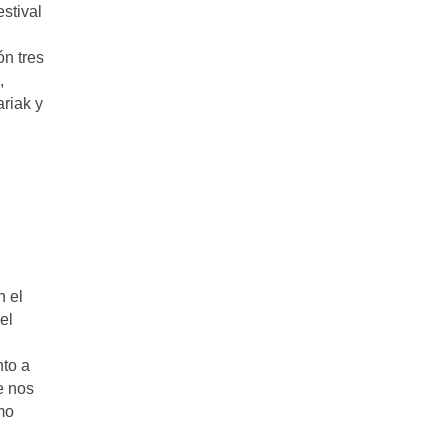
stival
ón tres
,
ariak y
n el
el
nto a
e nos
mo