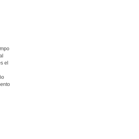
iempo
al
s el
ño
mento