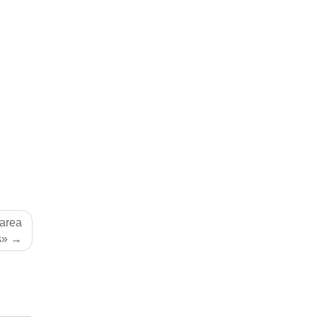
area
s»