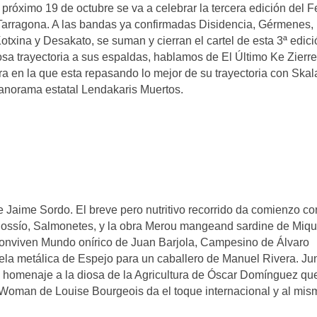
próximo 19 de octubre se va a celebrar la tercera edición del Fe
 Tarragona. A las bandas ya confirmadas Disidencia, Gérmenes,
otxina y Desakato, se suman y cierran el cartel de esta 3ª edici
sa trayectoria a sus espaldas, hablamos de El Último Ke Zierre
ra en la que esta repasando lo mejor de su trayectoria con Skal
panorama estatal Lendakaris Muertos.
 Jaime Sordo. El breve pero nutritivo recorrido da comienzo co
ossío, Salmonetes, y la obra Merou mangeand sardine de Miqu
conviven Mundo onírico de Juan Barjola, Campesino de Álvaro
tela metálica de Espejo para un caballero de Manuel Rivera. Ju
un homenaje a la diosa de la Agricultura de Óscar Domínguez qu
 Woman de Louise Bourgeois da el toque internacional y al mis