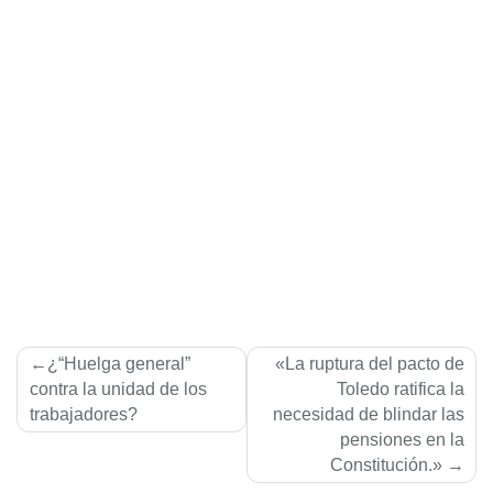
Navegación
¿“Huelga general”
«La ruptura del pacto de
de
contra la unidad de los
Toledo ratifica la
trabajadores?
necesidad de blindar las
entradas
pensiones en la
Constitución.»