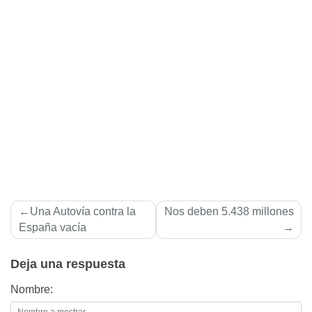
Navegación
Una Autovía contra la
Nos deben 5.438 millones
de
España vacía
entradas
Deja una respuesta
Nombre: