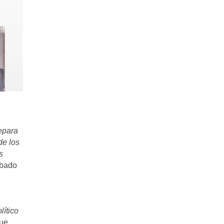
separa
de los
s
obado
lítico
que