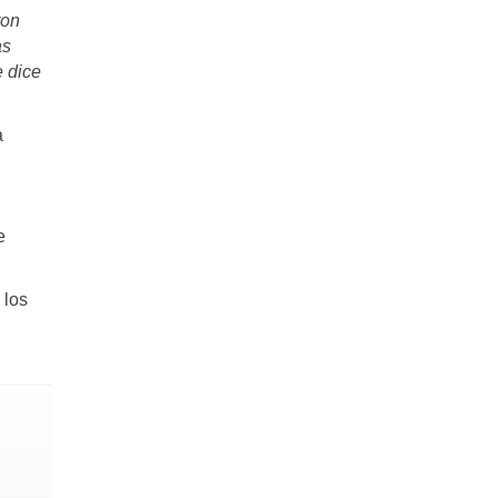
ron
as
 dice
a
e
 los