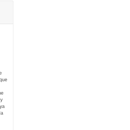
e
 que
ue
 y
aya
la