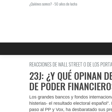
Saltar
¿Quiénes somos?
-
50 años de lucha
al
contenido
REACCIONES DE WALL STREET O DE LOS PORT
23J: ¿Y QUÉ OPINAN 
DE PODER FINANCIER
Los grandes bancos y fondos internaciona
histerias- el resultado electoral español”
paso al PP y Vox, ha desbaratado sus pr