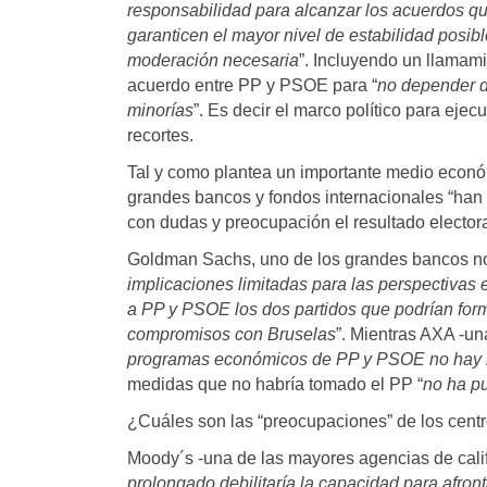
responsabilidad para alcanzar los acuerdos q
garanticen el mayor nivel de estabilidad posibl
moderación necesaria
”. Incluyendo un llamami
acuerdo entre PP y PSOE para “
no depender 
minorías
”. Es decir el marco político para ejecu
recortes.
Tal y como plantea un importante medio econó
grandes bancos y fondos internacionales “han 
con dudas y preocupación el resultado electoral
Goldman Sachs, uno de los grandes bancos no
implicaciones limitadas para las perspectivas
a PP y PSOE los dos partidos que podrían form
compromisos con Bruselas
”. Mientras AXA -u
programas económicos de PP y PSOE no hay 
medidas que no habría tomado el PP “
no ha p
¿Cuáles son las “preocupaciones” de los cent
Moody´s -una de las mayores agencias de calif
prolongado debilitaría la capacidad para afro