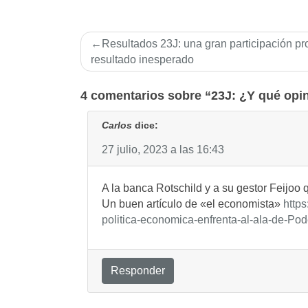
Navegación
Resultados 23J: una gran participación p
de
resultado inesperado
entradas
4 comentarios sobre “23J: ¿Y qué opin
Carlos
dice:
27 julio, 2023 a las 16:43
A la banca Rotschild y a su gestor Feijoo 
Un buen artículo de «el economista»
http
politica-economica-enfrenta-al-ala-de-P
Responder