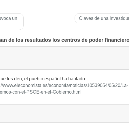
rovoca un
Claves de una investidu
an de los resultados los centros de poder financier
que les den, el pueblo español ha hablado.
s://www.eleconomista.es/economia/noticias/10539054/05/20/La-
odemos-con-el-PSOE-en-el-Gobierno.html