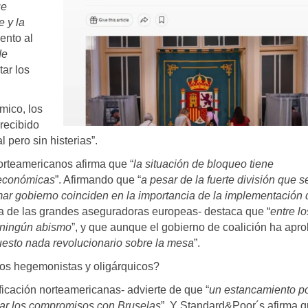
ue
e y la
ento al
de
tar los
mico, los
recibido
 pero sin histerias”.
rteamericanos afirma que “
la situación de bloqueo tiene
 económicas
”. Afirmando que “
a pesar de la fuerte división que 
ar gobierno coinciden en la importancia de la implementación 
na de las grandes aseguradoras europeas- destaca que “
entre lo
ningún abismo
”, y que aunque el gobierno de coalición ha apr
uesto nada revolucionario sobre la mesa
”.
ros hegemonistas y oligárquicos?
icación norteamericanas- advierte de que “
un estancamiento po
ntar los compromisos con Bruselas
”. Y Standard&Poor´s afirma 