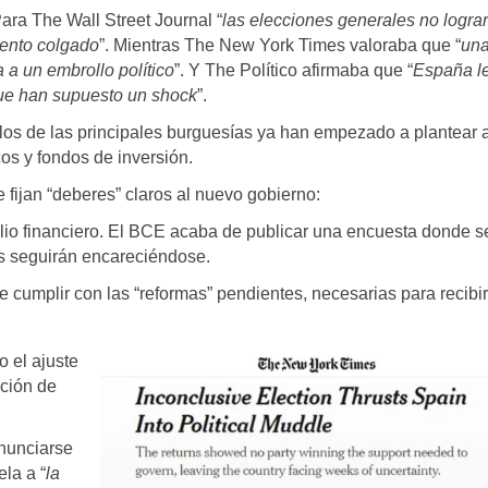
ara The Wall Street Journal “
las elecciones generales no logra
mento colgado
”. Mientras The New York Times valoraba que “
un
a un embrollo político
”. Y The Político afirmaba que “
España le
que han supuesto un shock
”.
ulos de las principales burguesías ya han empezado a plantear 
cos y fondos de inversión.
 fijan “deberes” claros al nuevo gobierno:
olio financiero. El BCE acaba de publicar una encuesta donde s
os seguirán encareciéndose.
e cumplir con las “reformas” pendientes, necesarias para recibir
o el ajuste
cción de
onunciarse
la a “
la