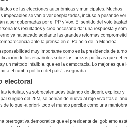
sultados de las elecciones autonómicas y municipales. Muchos
es impecables se van a ver desplazados, incluso a pesar de ver
n a ser gobernadas por el PP y Vox. El sentido del voto trasla
rsona los resultados y creo necesario dar una respuesta y som
bierno ya ha sacado adelante las grandes reformas comprometid
comparecencia ante la prensa en el Palacio de la Moncloa.
sponsabilidad muy importante como es la presidencia de turno
ificación de los españoles sobre las fuerzas políticas que debe
o hay un método infalible, que es la democracia. Lo mejor es que 
mora el rumbo político del país”, aseguraba.
 electoral
s tertulias, ya sobrecalentadas tratando de digerir, explicar y
l surgido del 28M, se ponían de nuevo al rojo vivo tras el an
nes de lo que -a priori- todo el mundo percibe como una maniobr
na prerrogativa democrática que el presidente del gobierno est