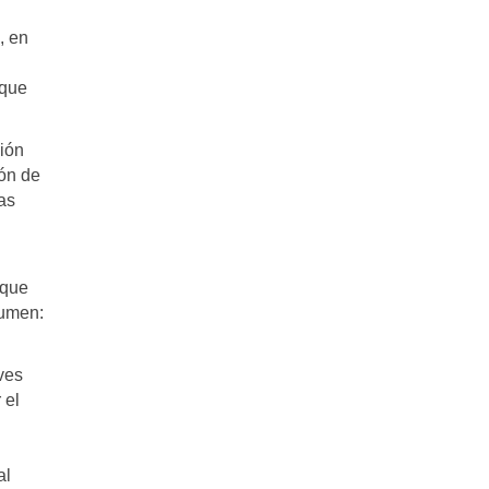
, en
 que
ión
ón de
tas
 que
sumen:
ves
 el
al