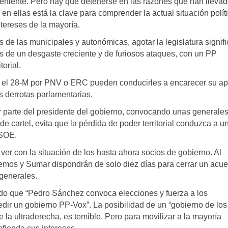
eniente. Pero hay que detenerse en las razones que han llevad
en ellas está la clave para comprender la actual situación polít
ntereses de la mayoría.
s de las municipales y autonómicas, agotar la legislatura signif
s de un desgaste creciente y de furiosos ataques, con un PP
orial.
rnas el 28-M por PNV o ERC pueden conducirles a encarecer su a
s derrotas parlamentarias.
r parte del presidente del gobierno, convocando unas generale
 cartel, evita que la pérdida de poder territorial conduzca a u
PSOE.
 ver con la situación de los hasta ahora socios de gobierno. Al
emos y Sumar dispondrán de solo diez días para cerrar un acu
 generales.
do que “Pedro Sánchez convoca elecciones y fuerza a los
pedir un gobierno PP-Vox”. La posibilidad de un “gobierno de los
e la ultraderecha, es temible. Pero para movilizar a la mayoría