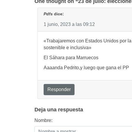
entradas
One thought on “23 de julio: eleccion
Pdfs
dice:
1 junio, 2023 a las 09:12
«Trabajaremos con Estados Unidos por la 
sostenible e inclusiva»
El Sáhara para Marruecos
Aaaanda Pedrito,y luego que gana el PP
Responder
Deja una respuesta
Nombre: