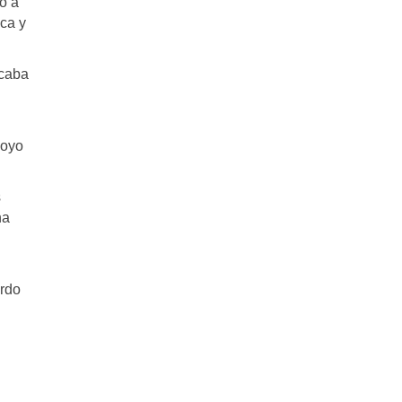
o a
ica y
icaba
poyo
s
na
erdo