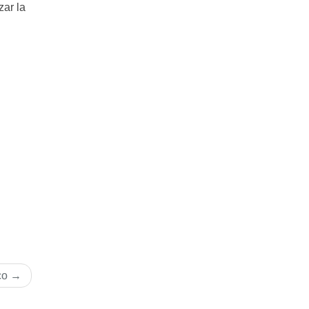
ar la
co