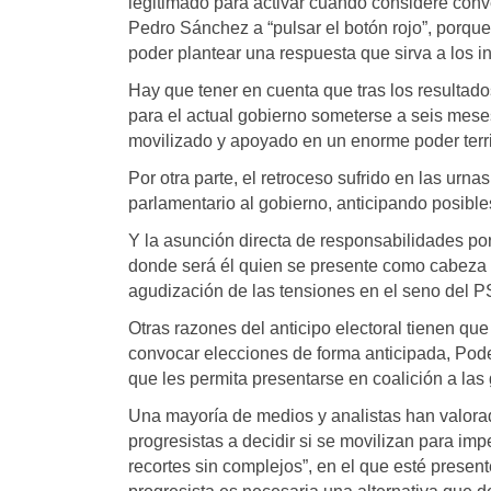
legitimado para activar cuando considere conv
Pedro Sánchez a “pulsar el botón rojo”, porque 
poder plantear una respuesta que sirva a los i
Hay que tener en cuenta que tras los resultado
para el actual gobierno someterse a seis mese
movilizado y apoyado en un enorme poder territ
Por otra parte, el retroceso sufrido en las u
parlamentario al gobierno, anticipando posible
Y la asunción directa de responsabilidades po
donde será él quien se presente como cabeza de
agudización de las tensiones en el seno del 
Otras razones del anticipo electoral tienen que
convocar elecciones de forma anticipada, Pod
que les permita presentarse en coalición a las
Una mayoría de medios y analistas han valora
progresistas a decidir si se movilizan para im
recortes sin complejos”, en el que esté present