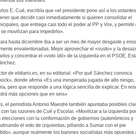
efienda sus intereses.
rlos E. Cué, escribía que «el presidente pone así a los votantes
e tener que decidir casi inmediatamente si quieren consolidar el
cipales, que entrega casi todo el poder al PP y Vox, y permitir
 se movilizan para impedirlo».
ara hasta diciembre iba a ser un mes de mayor desgaste y eros
emente envalentonadas. Mejor aprovechar el «susto» y la desaz
arlos y concentrar el «voto útil» de la izquierda en el PSOE. Es
Sánchez.
ctor de
eldiario.es
, en su editorial: «Por qué Sánchez convoca
shock», donde afirma «Es una inesperada jugada de alto riesgo,
ria, pero que responde a una lógica sencilla de explicar. En re
drá más opciones que en seis»
s, el periodista Antonio Maestre también apuntaba posibles cla
on las razones de Cué y Escolar. «Movilizar a la izquierda por
as elecciones con la conformación de gobiernos (autonómicos y
utinando el voto de izquierdas, pillando a Sumar con el pie
tido», aunque realmente los barones socialistas más opuestos 