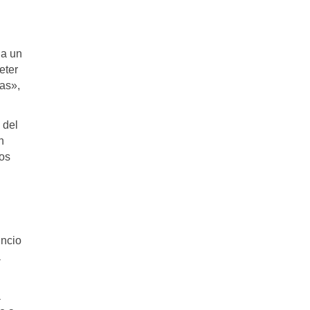
da un
eter
as»,
 del
n
los
uncio
a
á