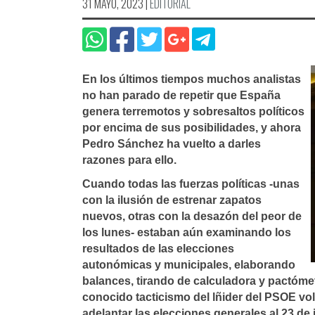
31 MAYO, 2023
|
EDITORIAL
En los últimos tiempos muchos analistas
no han parado de repetir que España
genera terremotos y sobresaltos políticos
por encima de sus posibilidades, y ahora
Pedro Sánchez ha vuelto a darles
razones para ello.
Cuando todas las fuerzas políticas -unas
con la ilusión de estrenar zapatos
nuevos, otras con la desazón del peor de
los lunes- estaban aún examinando los
resultados de las elecciones
autonómicas y municipales, elaborando
balances, tirando de calculadora y pactóme
conocido tacticismo del lñider del PSOE vo
adelantar las elecciones generales al 23 de j