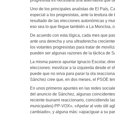
progresista es necesaria una alternativa que d
Uno de los principales analistas de El País, Ca
especial a los progresistas, ante la tesitura d
resultado de las elecciones autonómicas y muni
eso sea lo que llegue también a La Moncloa, o
De acuerdo con esta lógica, cada mes que pas
ante una derecha y una ultraderecha crecient
los votantes progresistas para tratar de moviliz
pueden ser algunas razones de la táctica de 
La misma parece apuntar Ignacio Escolar, dire
elecciones: movilizar a la izquierda desde el 
puede que no sirva para parar la ola reacciona
Sánchez cree que, en dos meses, el PSOE ten
En unos primeros apuntes en las redes sociale
del anuncio de Sánchez, algunas coincidentes c
reciente tsunami reaccionario, coincidiendo l
municipales) PP-VOX», «Apelar al voto útil agl
cambiado», y alguna más: «apaciguar a su par