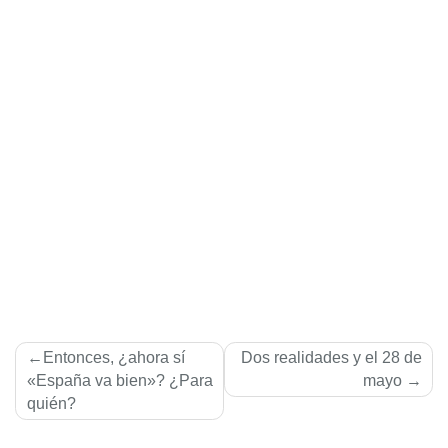
Navegación
Entonces, ¿ahora sí
Dos realidades y el 28 de
de
«España va bien»? ¿Para
mayo
quién?
entradas