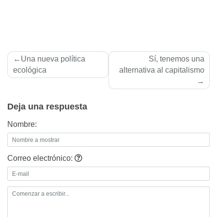
Navegación
Una nueva polí­tica
Sí­, tenemos una
de
ecológica
alternativa al capitalismo
entradas
Deja una respuesta
Nombre:
Correo electrónico: