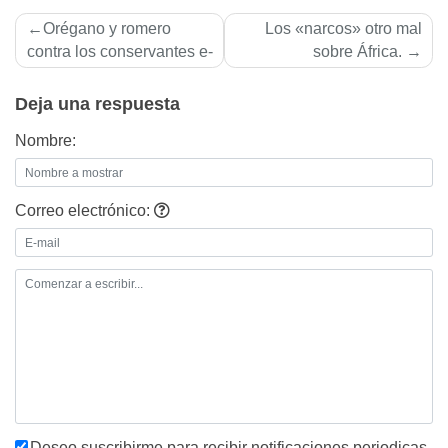
Navegación
Orégano y romero
Los «narcos» otro mal
de
contra los conservantes e-
sobre África.
entradas
Deja una respuesta
Nombre:
Correo electrónico:
Deseo suscribirme para recibir notificaciones periodicas