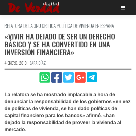
Saltar
al
contenido
RELATORA DE LA ONU CRITICA POLÍ­TICA DE VIVIENDA EN ESPAÑA
«VIVIR HA DEJADO DE SER UN DERECHO
BÁSICO Y SE HA CONVERTIDO EN UNA
INVERSIÓN FINANCIERA»
4 ENERO, 2019
|
SARA DÍ­AZ
La relatora se ha mostrado implacable a hora de
denunciar la responsabilidad de los gobiernos «en vez
de polí­ticas de vivienda, se han dado polí­ticas de
capital financiero para los bancos» afirmó. «han
dejado la responsabilidad de proveer la vivienda al
mercado.