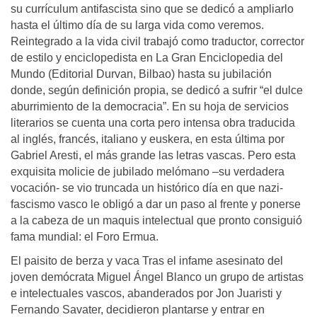
su currículum antifascista sino que se dedicó a ampliarlo
hasta el último día de su larga vida como veremos.
Reintegrado a la vida civil trabajó como traductor, corrector
de estilo y enciclopedista en La Gran Enciclopedia del
Mundo (Editorial Durvan, Bilbao) hasta su jubilación
donde, según definición propia, se dedicó a sufrir “el dulce
aburrimiento de la democracia”. En su hoja de servicios
literarios se cuenta una corta pero intensa obra traducida
al inglés, francés, italiano y euskera, en esta última por
Gabriel Aresti, el más grande las letras vascas. Pero esta
exquisita molicie de jubilado melómano –su verdadera
vocación- se vio truncada un histórico día en que nazi-
fascismo vasco le obligó a dar un paso al frente y ponerse
a la cabeza de un maquis intelectual que pronto consiguió
fama mundial: el Foro Ermua.
El paisito de berza y vaca Tras el infame asesinato del
joven demócrata Miguel Ángel Blanco un grupo de artistas
e intelectuales vascos, abanderados por Jon Juaristi y
Fernando Savater, decidieron plantarse y entrar en