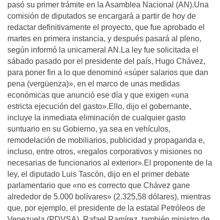
pasó su primer trámite en la Asamblea Nacional (AN).Una
comisión de diputados se encargará a partir de hoy de
redactar definitivamente el proyecto, que fue aprobado el
martes en primera instancia, y después pasará al pleno,
según informó la unicameral AN.La ley fue solicitada el
sábado pasado por el presidente del paí­s, Hugo Chávez,
para poner fin a lo que denominó «súper salarios que dan
pena (vergüenza)», en el marco de unas medidas
económicas que anunció ese dí­a y que exigen «una
estricta ejecución del gasto».Ello, dijo el gobernante,
incluye la inmediata eliminación de cualquier gasto
suntuario en su Gobierno, ya sea en vehí­culos,
remodelación de mobiliarios, publicidad y propaganda e,
incluso, entre otros, «regalos corporativos y misiones no
necesarias de funcionarios al exterior».El proponente de la
ley, el diputado Luis Tascón, dijo en el primer debate
parlamentario que «no es correcto que Chávez gane
alrededor de 5.000 bolí­vares» (2.325,58 dólares), mientras
que, por ejemplo, el presidente de la estatal Petróleos de
Venezuela (PDVSA), Rafael Ramí­rez, también ministro de