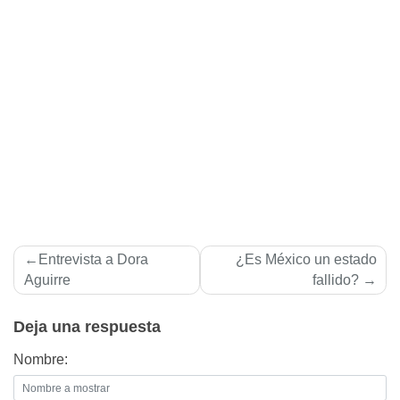
Navegación
Entrevista a Dora
¿Es México un estado
de
Aguirre
fallido?
entradas
Deja una respuesta
Nombre: