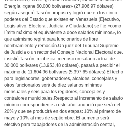
Energí­a, «gane 60.000 bolí­vares» (27.906,97 dólares),
según aseguró.Tascón propuso y logró que en los cinco
poderes del Estado que existen en Venezuela (Ejecutivo,
Legislativo, Electoral, Judicial y Ciudadano) se fije «como
lí­mite máximo el equivalente a doce salarios mí­nimos», lo
que asimismo regirá para funcionarios de libre
nombramiento y remoción.Un juez del Tribunal Supremo
de Justicia o un rector del Consejo Nacional Electoral que,
insistió Tascón, recibe «al menos» un salario actual de
30.000 bolí­vares (13.953,48 dólares), pasará a percibir el
máximo de 11.604,96 bolí­vares (5.397,65 dólares).El techo
para legisladores, gobernadores, alcaldes, concejales y
otros funcionarios será de diez salarios mí­nimos
mensuales y seis para los regidores, concejales y
contralores municipales.Respecto al incremento de salario
mí­nimo correspondiente a este año, anunció que será del
20% y que se producirá en dos etapas: 10% al primero de
mayo y 10% al mes de septiembre. El aumento será
efectivo para trabajadores de la administración central,