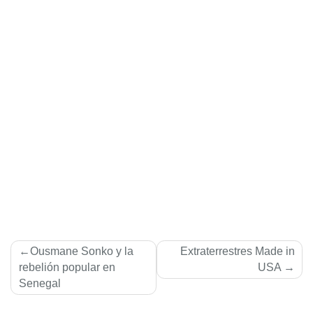
Navegación
Ousmane Sonko y la
Extraterrestres Made in
de
rebelión popular en
USA
Senegal
entradas