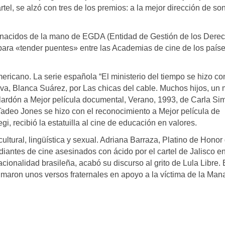
el, se alzó con tres de los premios: a la mejor dirección de son
s nacidos de la mano de EGDA (Entidad de Gestión de los Dere
para «tender puentes» entre las Academias de cine de los país
mericano. La serie española “El ministerio del tiempo se hizo co
isiva, Blanca Suárez, por Las chicas del cable. Muchos hijos, un
alardón a Mejor película documental, Verano, 1993, de Carla Si
Tadeo Jones se hizo con el reconocimiento a Mejor película de
i, recibió la estatuilla al cine de educación en valores.
cultural, lingüística y sexual. Adriana Barraza, Platino de Honor
udiantes de cine asesinados con ácido por el cartel de Jalisco e
ionalidad brasileña, acabó su discurso al grito de Lula Libre. 
imaron unos versos fraternales en apoyo a la víctima de la Ma