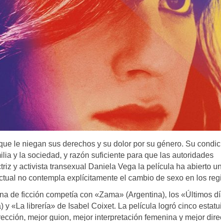
 que le niegan sus derechos y su dolor por su género. Su condi
lia y la sociedad, y razón suficiente para que las autoridades
riz y activista transexual Daniela Vega la película ha abierto u
ctual no contempla explícitamente el cambio de sexo en los regi
ana de ficción competía con «Zama» (Argentina), los «Últimos d
y «La librería» de Isabel Coixet. La película logró cinco estatui
rección, mejor guion, mejor interpretación femenina y mejor dir