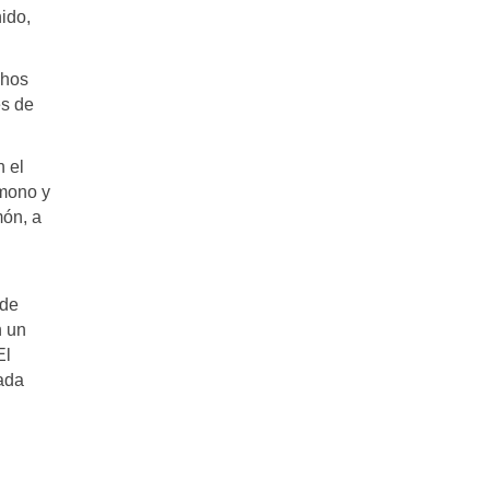
ido,
chos
es de
n el
 mono y
món, a
 de
n un
El
nada